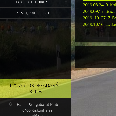
EGYESÜLETI HÍREK
2019.08.24. 9. K
2019.09.17. Buda
ÜZENET, KAPCSOLAT
2019. 10. 27. 7.
2019.10.16. Ludas
HALASI BRINGABARÁT
KLUB
Halasi Bringabarát Klub
6400 Kiskunhalas
Sétáló utca 8