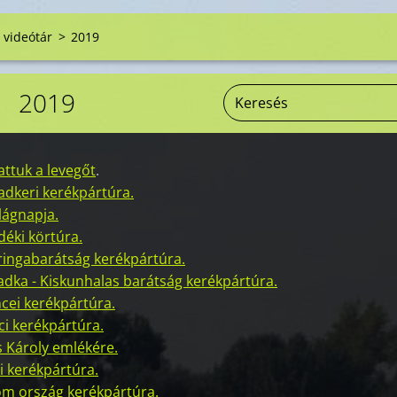
 videótár
>
2019
2019
attuk a levegőt
.
vadkeri kerékpártúra.
ilágnapja.
déki körtúra.
Bringabarátság kerékpártúra.
adka - Kiskunhalas barátság kerékpártúra.
ncei kerékpártúra.
ci kerékpártúra.
s Károly emlékére.
i kerékpártúra.
om ország kerékpártúra.