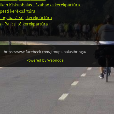
oliken Kiskunhalas - Szabadka kerékpártúra.
pesti kerékpártúra.
 Bringabarátség kerékpártúra
 - Palicsi tó kerékpártúra
https://www.facebook.com/groups/halasibringa/
Powered by Webnode