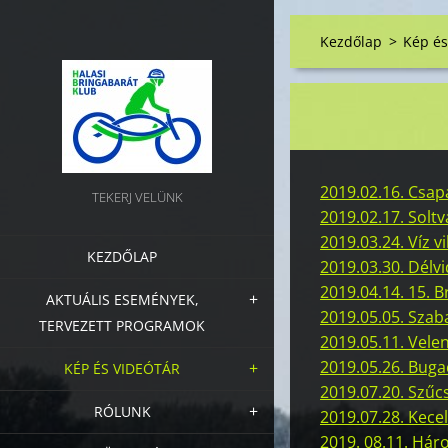
Kezdőlap
>
Kép és
2019.02.16. Csap
TEKERJ VELÜNK
2019.02.17. Solt
2019.03.24. Víz v
KEZDŐLAP
2019.03.30. Délvi
2019.04.14. 15. 
AKTUÁLIS ESEMÉNYEK,
2019.05.05. Szab
TERVEZETT PROGRAMOK
2019.05.11. Vele
2019.05.26. Buga
KÉP ÉS VIDEÓTÁR
2019.07.20. Szűc
RÓLUNK
2019.07.28. Kecel
2019. 08.11. Hár