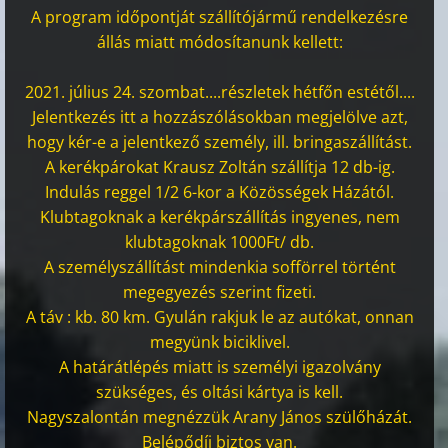
A program időpontját szállítójármű rendelkezésre
állás miatt módosítanunk kellett:
2021. július 24. szombat....részletek hétfőn estétől....
Jelentkezés itt a hozzászólásokban megjelölve azt,
hogy kér-e a jelentkező személy, ill. bringaszállítást.
A kerékpárokat Krausz Zoltán szállítja 12 db-ig.
Indulás reggel 1/2 6-kor a Közösségek Házától.
Klubtagoknak a kerékpárszállítás ingyenes, nem
klubtagoknak 1000Ft/ db.
A személyszállítást mindenkia sofförrel történt
megegyezés szerint fizeti.
A táv : kb. 80 km. Gyulán rakjuk le az autókat, onnan
megyünk biciklivel.
A határátlépés miatt is személyi igazolvány
szükséges, és oltási kártya is kell.
Nagyszalontán megnézzük Arany János szülőházát.
Belépődíj biztos van.