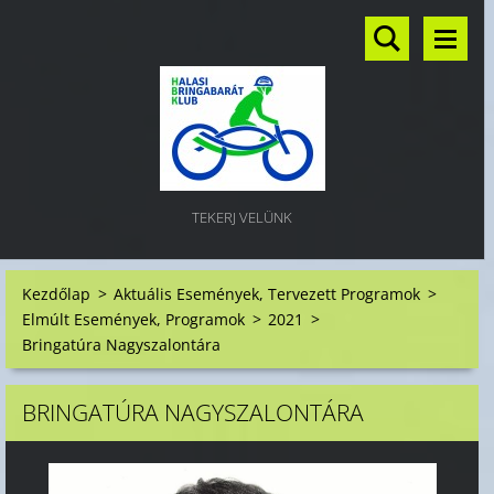
TEKERJ VELÜNK
Kezdőlap
>
Aktuális Események, Tervezett Programok
>
Elmúlt Események, Programok
>
2021
>
Bringatúra Nagyszalontára
BRINGATÚRA NAGYSZALONTÁRA