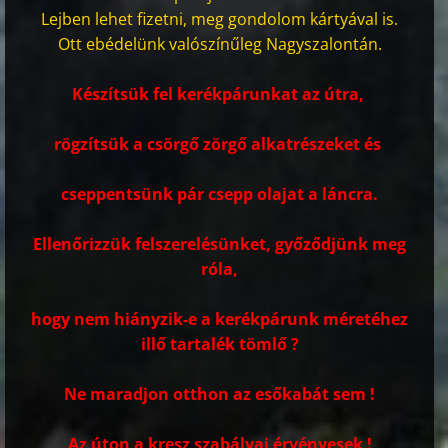
Lejben lehet fizetni, meg gondolom kártyával is.
Ott ebédelünk valószínűleg Nagyszalontán.
Készítsük fel kerékpárunkat az útra,
rögzítsük a csörgő zörgő alkatrészeket és
cseppentsünk pár csepp olajat a láncra.
Ellenőrizzük felszerelésünket, győződjünk meg
róla,
hogy nem hiányzik-e a kerékpárunk méretéhez
illő tartalék tömlő ?
Ne maradjon otthon az esőkabát sem !
Az úton a kresz szabályai érvényesek !