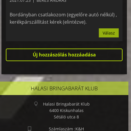
2021.07.23
BÉRES ANDRÁS
Bordányban csatlakozom (egyelőre autó nélkül) ,
kerékpárszállítást kérek (elintézve).
Válasz
Új hozzászólás hozzáadása
HALASI BRINGABARÁT KLUB
Halasi Bringabarát Klub
6400 Kiskunhalas
Sétáló utca 8
Számlaszám :K&H