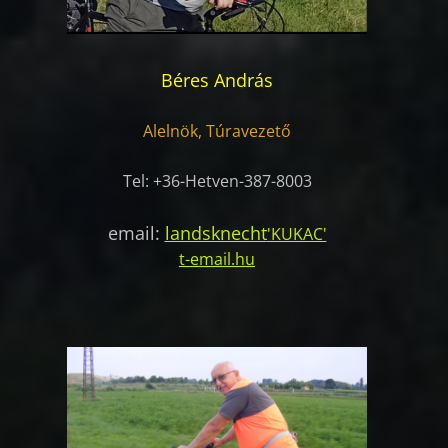
Béres András
Alelnök, Túravezető
Tel: +36-Hetven-387-8003
email:
landsknecht
'KUKAC'
t-email.hu