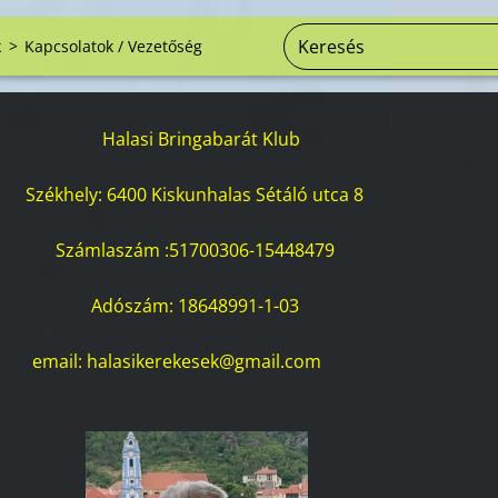
k
>
Kapcsolatok / Vezetőség
Halasi Bringabarát Klub
Székhely: 6400 Kiskunhalas Sétáló utca 8
Számlaszám :51700306-15448479
Adószám: 18648991-1-03
email: halasikerekesek@gmail.com