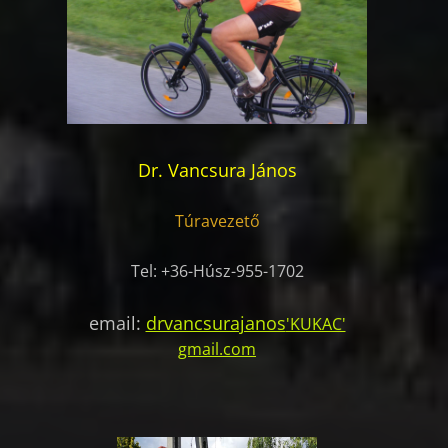
Dr. Vancsura János
Túravezető
Tel: +36-Húsz-955-1702
email:
drvancsurajanos
'KUKAC'
gmail.com