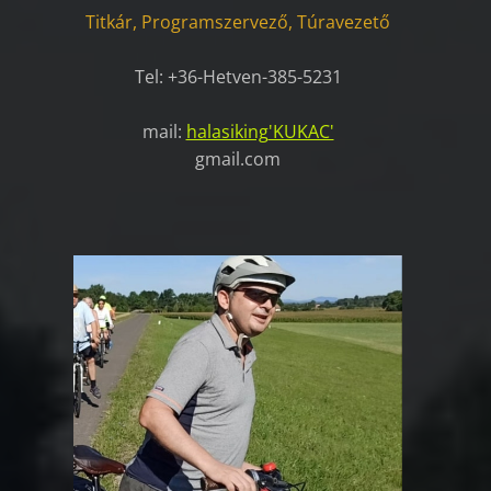
Titkár, Programszervező, Túravezető
Tel: +36-Hetven-385-5231
mail:
halasiking
'KUKAC'
gmail.com