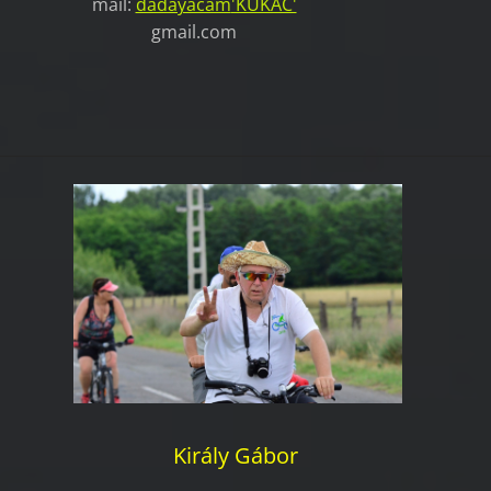
mail:
dadayacam
'KUKAC'
gmail.com
Király Gábor