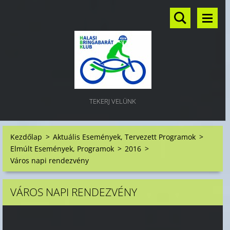
TEKERJ VELÜNK
Kezdőlap
>
Aktuális Események, Tervezett Programok
>
Elmúlt Események, Programok
>
2016
>
Város napi rendezvény
VÁROS NAPI RENDEZVÉNY