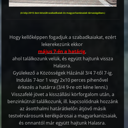
(A kép 2015-ben készült szabadkaiak és magyarkanizsaiak társaságában.)
Hogy kellőképpen fogadjuk a szabadkaiakat, ezért
lekerekezünk ekkor
május 7-én a határig
,
ahol találkozunk velük, és együtt hajtunk vissza
Halasra.
Gyülekező a Közösségek Házánál 3/4 7-től 7-ig.
Indulás 7-kor 1 vagy 2x10 perces pihenővel
érkezés a határra (3/4 9-re ott kéne lenni.)
Visszafelé jövet a kisszállási körforgalom után, a
benzinkútnál találkozunk, ill. kapcsolódnak hozzánk
az ásotthalmi határátkelőn átjövő másik
testvérvárosunk kerékpárosai a magyarkanizsaiak,
és onnantól már együtt hajtunk Halasra.