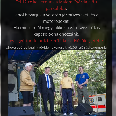
Fél 12-re kell érnünk a Malom Csárda előtti
parkolóba
,
ahol bevárjuk a veterán járműveseket, és a
motorosokat.
Ha minden jól megy, akkor a városvezetők is
kapcsolódnak hozzánk,
és együtt indulunk be ¾ 12-kor a Hősök ligetébe
,
ahová beérve lezajlik röviden a városok közötti aláírási ceremónia.