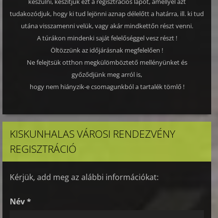
készülni, készítjük ezt a regisztrációs lapot, amellyel azt
tudakozódjuk, hogy ki tud lejönni aznap délelőtt a határra, ill. ki tud
utána visszamenni velük, vagy akár mindkettőn részt venni.
A túrákon mindenki saját felelőséggel vesz részt !
Öltözzünk az időjárásnak megfelelően !
Ne felejtsük otthon megkülömböztető mellényünket és
győződjünk meg arról is,
hogy nem hiányzik-e csomagunkból a tartalék tömlő !
KISKUNHALAS VÁROSI RENDEZVÉNY
REGISZTRÁCIÓ
Kérjük, add meg az alábbi információkat:
Név *