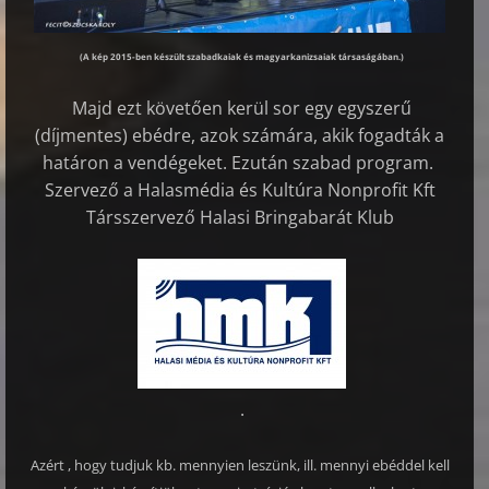
(A kép 2015-ben készült szabadkaiak és magyarkanizsaiak társaságában.)
Majd ezt követően kerül sor egy egyszerű
(díjmentes) ebédre, azok számára, akik fogadták a
határon a vendégeket. Ezután szabad program.
Szervező a Halasmédia és Kultúra Nonprofit Kft
Társszervező Halasi Bringabarát Klub
.
Azért , hogy tudjuk kb. mennyien leszünk, ill. mennyi ebéddel kell