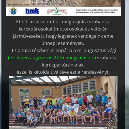
Ebből az alkalomból meghívjuk a szabadkai
kerékpárosokat (motorosokat és veterán
járműveseket),
hogy legyenek vendégeink eme
ünnepi eseményen.
Ez a túra részben ellenpárja a mi augusztus végi
(ez évben augusztus 27-én megvalósuló)
szabadkai
kerékpártúránknak,
ezzel is kétoldalúvá téve ezt a rendezvényt.