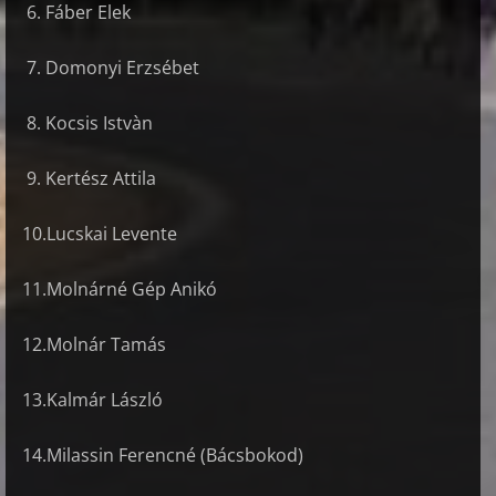
6. Fáber Elek
7. Domonyi Erzsébet
8. Kocsis Istvàn
9. Kertész Attila
10.Lucskai Levente
11.Molnárné Gép Anikó
12.Molnár Tamás
13.Kalmár László
14.Milassin Ferencné (Bácsbokod)