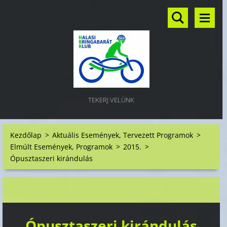
TEKERJ VELÜNK
Kezdőlap
>
Aktuális Események, Tervezett Programok
>
Elmúlt Események, Programok
>
2015.
>
Ópusztaszeri kirándulás
Ópusztaszeri kirándulás