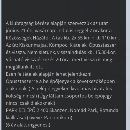
A klubtagság kérése alapján szervezzük az utat
június 21-én, vasárnap: indulás reggel 7 órakor a
Közösségek Házától. A táv kb. 2x 55 km = kb 110 km .
Az út: Kiskunmajsa, Kömpöc, Kistelek, Ópusztaszer
és vissza. Nem sietünk, visszaindulás kb. 15.30-kor.
Várható visszaérkezés 20 óra, mert vissza is meg-
megállunk itt-ott.
Ezen feltételek alapján lehet jelentkezni!
Ópusztaszerre a belépőjegyek a következőképpen
alakulnak: ( A belépőjegyeken kívül más hivatalos
költség nincs!) (Úgy láttam csoportos belépőjegy
nincs, csak diákoknak!)
PARK BELÉPŐ 2­ 400 Skanzen, Nomád Park, Rotunda
kiállításai (kivéve: Panoptikum)
(6 év alatt ingyenes.)