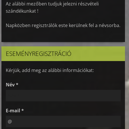
Az alábbi mezőben tudjuk jelezni részvételi
szándékunkat !
Napközben regisztrálók este kerülnek fel a névsorba.
ESEMÉNYREGISZTRÁCIÓ
Kérjük, add meg az alábbi információkat:
Név *
E-mail *