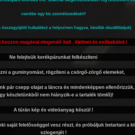
cserébe egy kis szemétszedésért!
 összegyűjtött hulladékot a helyszínen hagyva, később elszállíttatjuk)
 hozzon magával elegendő italt , élelmet és esőkabátot !
Ne felejtsük kerékpárunkat felkészíteni
rizni a guminyomást, rögzíteni a csörgő-zörgő elemeket,
k pár csepp olajat a láncra és mindenképpen ellenőrizzük,
gy készletünkből nem hiányzik-e a tartalék tömlő)!
A túrán kép és videóanyag készül !
i saját felelősséggel vesz részt, és próbáljuk betartani a k
szlogenjét !