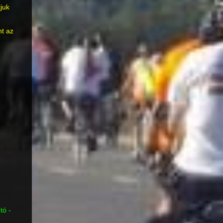
juk
nt az
ó - 