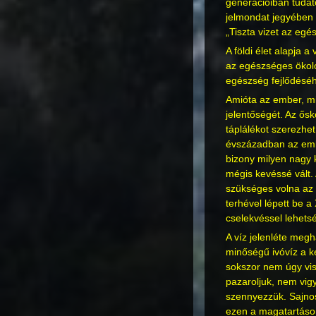
generációiban tuda
jelmondat jegyében 
„Tiszta vizet az egé
A földi élet alapja
az egészséges ökológ
egészség fejlődésé
Amióta az ember, min
jelentőségét. Az ős
táplálékot szerezhet,
évszázadban az embe
bizony milyen nagy 
mégis kevéssé vált.
szükséges volna az o
terhével lépett be a
cselekvéssel lehets
A víz jelenléte meg
minőségű ivóvíz a k
sokszor nem úgy vi
pazaroljuk, nem vigyá
szennyezzük. Sajnos
ezen a magatartáson