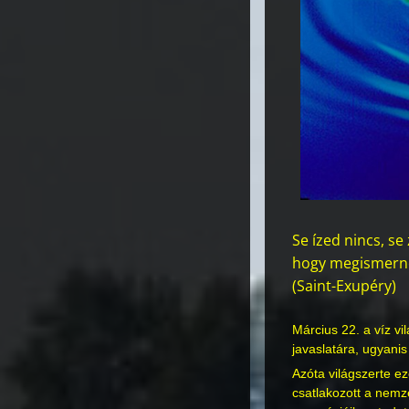
Se ízed nincs, s
hogy megismernén
(Saint-Exupéry)
Március 22. a víz v
javaslatára, ugyanis
Azóta világszerte ez
csatlakozott a nemz