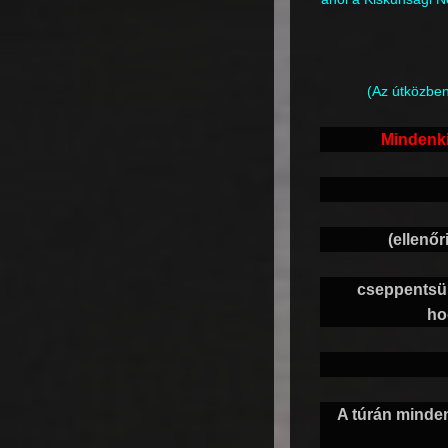
(Az útközben
Mindenki
(ellenő
cseppentsün
ho
A túrán mindenk