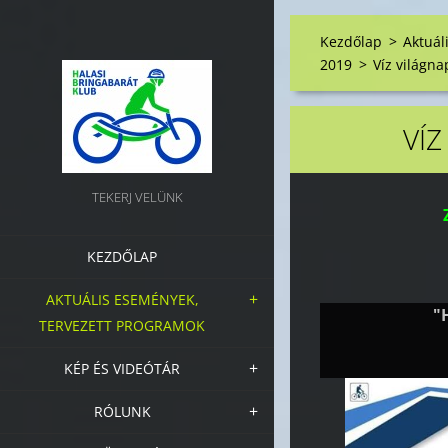
Kezdőlap
>
Aktuál
2019
>
Víz világna
VÍZ
TEKERJ VELÜNK
KEZDŐLAP
AKTUÁLIS ESEMÉNYEK,
"
TERVEZETT PROGRAMOK
KÉP ÉS VIDEÓTÁR
RÓLUNK