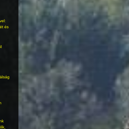
-
vel:
ét és
l
válság
n
nk
ik,