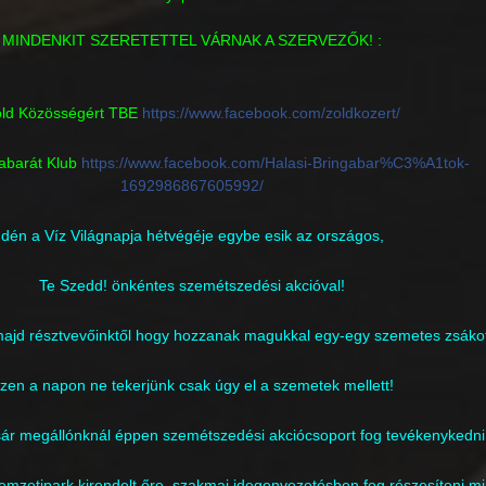
MINDENKIT SZERETETTEL VÁRNAK A SZERVEZŐK! :
ld Közösségért TBE
https://www.facebook.com/zoldkozert/
abarát Klub
https://www.facebook.com/Halasi-Bringabar%C3%A1tok-
1692986867605992/
Idén a Víz Világnapja hétvégéje egybe esik az országos,
Te Szedd! önkéntes szemétszedési akcióval!
majd résztvevőinktől hogy hozzanak magukkal egy-egy szemetes zsákot
zen a napon ne tekerjünk csak úgy el a szemetek mellett!
sár megállónknál éppen szemétszedési akciócsoport fog tevékenykedni
emzetipark kirendelt őre, szakmai idegenvezetésben fog részesíteni m