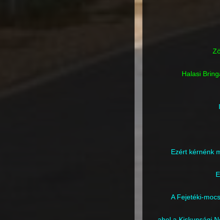
Zö
Halasi Bring
Ezért kérnénk 
E
A Fejetéki-moc
ahol a Kiskunsági N