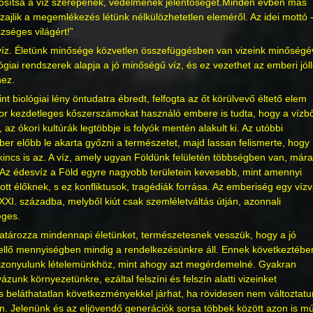
tosítsa a víz szerepének, védelmének jelentőségét.Minden évben más
zajlik a megemlékezés létünk nélkülözhetetlen eleméről. Az idei mottó 
szséges világért!”
 a víz. Életünk minősége közvetlen összefüggésben van vizeink minőségé
iai rendszerek alapja a jó minőségű víz, és ez vezethet az emberi jóll
hez.
t biológiai lény öntudatra ébredt, felfogta az őt körülvevő éltető elem
kor kezdetleges kőszerszámokat használó embere is tudta, hogy a vízbő
 az ókori kultúrák legtöbbje is folyók mentén alakult ki. Az utóbbi
r előbb le akarta győzni a természetet, majd lassan felismerte, hogy
kincs is az. A víz, amely ugyan Földünk felületén többségben van, mára
 Az édesvíz a Föld egyre nagyobb területein kevesebb, mint amennyi
tt élőknek, s ez konfliktusok, tragédiák forrása. Az emberiség egy víz
 XXI. századba, melyből kiút csak szemléletváltás útján, azonnali
éges.
határozza mindennapi életünket, természetesnek vesszük, hogy a jó
ellő mennyiségben mindig a rendelkezésünkre áll. Ennek következtébe
szonyulunk lételemünkhöz, mint ahogy azt megérdemelné. Gyakran
zunk környezetünkre, ezáltal felszíni és felszín alatti vizeinket
 beláthatatlan következményekkel járhat, ha rövidesen nem változtatu
. Jelenünk és az eljövendő generációk sorsa többek között azon is múl