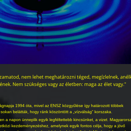
e zamatod, nem lehet meghatározni téged, megízlelnek, anélk
ek. Nem szükséges vagy az életben: maga az élet vagy."
ilágnapja 1994 óta, mivel az ENSZ közgyűlése így határozott többek
 sokan belátták, hogy ránk köszöntött a „vízválság” korszaka.
en a napon ünneplik egyik legféltettebb kincsünket, a vizet. Magyarors
etközi kezdeményezéshez, amelynek egyik fontos célja, hogy a jövő