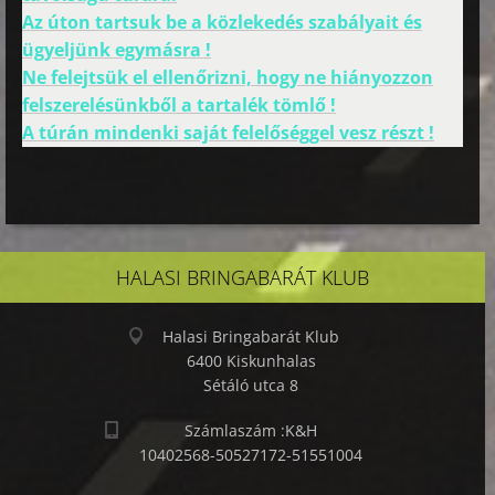
Az úton tartsuk be a közlekedés szabályait és
ügyeljünk egymásra !
Ne felejtsük el ellenőrizni, hogy ne hiányozzon
felszerelésünkből a tartalék tömlő !
A túrán mindenki saját felelőséggel vesz részt !
HALASI BRINGABARÁT KLUB
Halasi Bringabarát Klub
6400 Kiskunhalas
Sétáló utca 8
Számlaszám :K&H
10402568-50527172-51551004