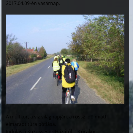
2017.04.09-én vasárnap.
A múltkor, a víz világnapján, a rossz idő miatt
elmaradt túra pótlása.
Indulás a Közösségek Házától 13 órakor