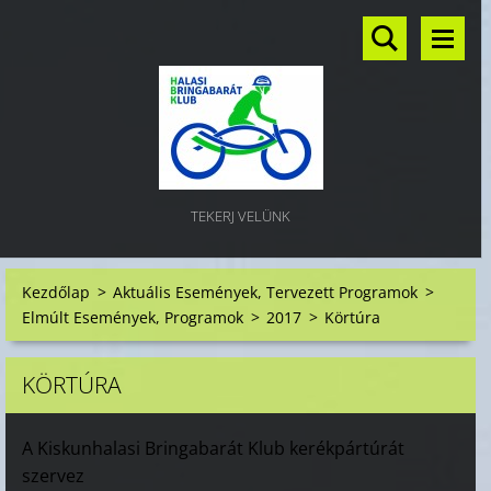
TEKERJ VELÜNK
Kezdőlap
>
Aktuális Események, Tervezett Programok
>
Elmúlt Események, Programok
>
2017
>
Körtúra
KÖRTÚRA
A Kiskunhalasi Bringabarát Klub kerékpártúrát
szervez