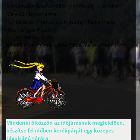
Kiskunhalas-Balotaszállás (benzinkút) -Kisszállás -
Mélykút - Jánoshalma -
Kunfehértó (Hunyadi cukrászda) - Kiskunhalas
(Közösségek Háza)
A TÚRA KB 65 - 67 Km
Reméljük az égiek mellénk állnak, és jó időben lesz
részünk !
Mindenki öltözzön az időjárásnak megfelelően,
készítse fel időben kerékpárját egy közepes
távolságú túrára.