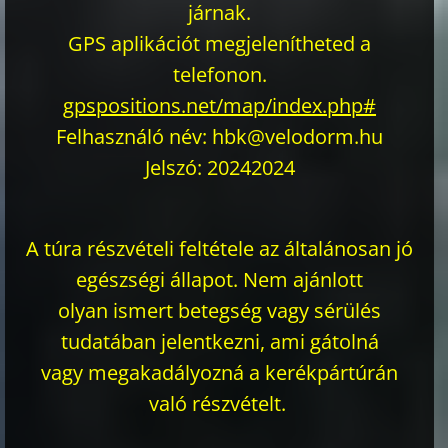
járnak.
GPS aplikációt megjelenítheted a
telefonon.
gpspositions.net/map/index.php#
Felhasználó név: hbk@velodorm.hu
Jelszó: 20242024
A túra részvételi feltétele az általánosan jó
egészségi állapot. Nem ajánlott
olyan
ismert betegség vagy sérülés
tudatában jelentkezni, ami gátolná
vagy
megakadályozná a kerékpártúrán
való részvételt.