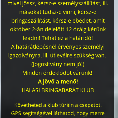
mivel jössz, kérsz-e személyszállítást, ill.
másokat tudsz-e vinni, kérsz-e
bringaszállítást, kérsz-e ebédet, amit
október 2-án délelőtt 12 óráig kérünk
leadni! Tehát ez a határidő!
A határátlépésnél érvényes személyi
igazolványra, ill. útlevélre szükség van.
(Jogosítvány nem jó!)
Minden érdeklődőt várunk!
A jövő a menő!
HALASI BRINGABARÁT KLUB
Követheted a klub túráin a csapatot.
GPS segítségével láthatod, hogy merre