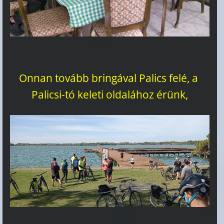
Onnan tovább bringával Palics felé, a
Palicsi-tó keleti oldalához érünk,