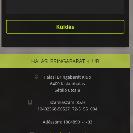
HALASI BRINGABARÁT KLUB
Halasi Bringabarát Klub
6400 Kiskunhalas
Sétáló utca 8
Számlaszám :K&H
10402568-50527172-51551004
Adószám: 18648991-1-03