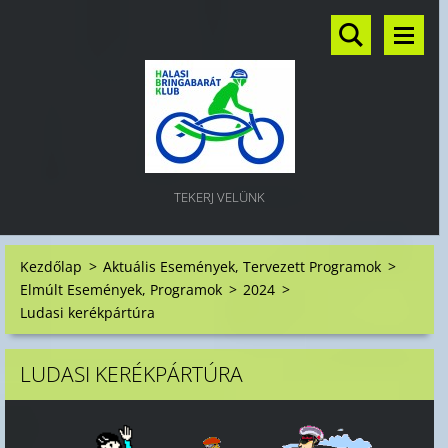
TEKERJ VELÜNK
Kezdőlap
>
Aktuális Események, Tervezett Programok
>
Elmúlt Események, Programok
>
2024
>
Ludasi kerékpártúra
LUDASI KERÉKPÁRTÚRA