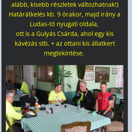
alább, kisebb részletek változhatnak!)
Határátkelés kb. 9 órakor, majd irány a
Ludas-tó nyugati oldala,
ott is a Gulyás Csárda, ahol egy kis
kávézás stb. + az ottani kis állatkert
megtekintése.