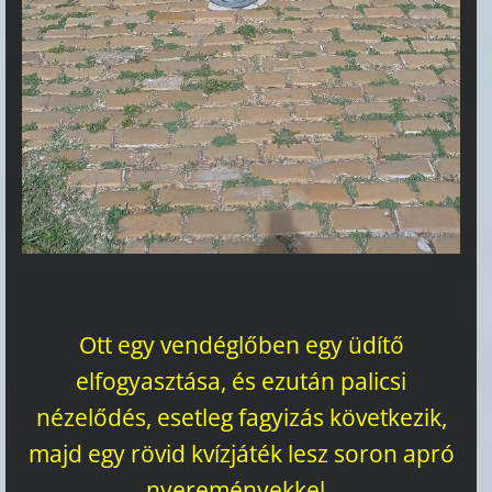
Ott egy vendéglőben egy üdítő
elfogyasztása, és ezután palicsi
nézelődés, esetleg fagyizás következik,
majd egy rövid kvízjáték lesz soron apró
nyereményekkel.