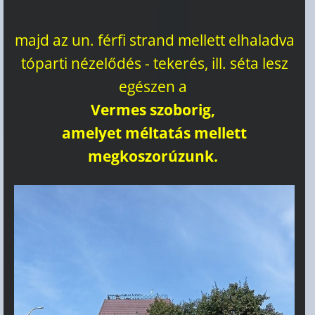
majd az un. férfi strand mellett elhaladva
tóparti nézelődés - tekerés, ill. séta lesz
egészen a
Vermes szoborig,
amelyet méltatás mellett
megkoszorúzunk.