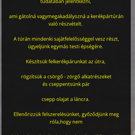
tudatában jelentkezni,
ami gátolná vagy
megakadályozná a kerékpártúrán
való részvételt.
A túrán mindenki saját
felelősséggel vesz részt,
ügyeljünk egymás testi épségére.
Készítsük fel
kerékpárunkat az útra,
rögzítsük a csörgő - zörgő alkatrészeket
és cseppentsünk pár
csepp olajat a láncra.
Ellenőrizzük felszerelésünket, győződjünk meg
róla,hogy nem