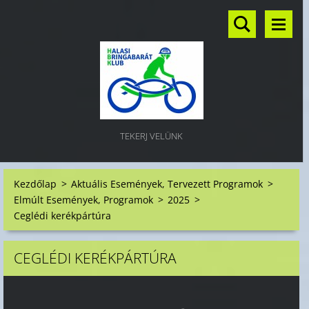
TEKERJ VELÜNK
Kezdőlap
>
Aktuális Események, Tervezett Programok
>
Elmúlt Események, Programok
>
2025
>
Ceglédi kerékpártúra
CEGLÉDI KERÉKPÁRTÚRA