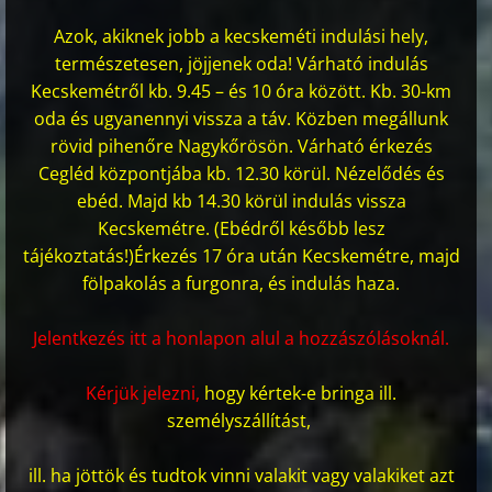
Azok, akiknek jobb a kecskeméti indulási hely,
természetesen, jöjjenek oda! Várható indulás
Kecskemétről kb. 9.45 – és 10 óra között. Kb. 30-km
oda és ugyanennyi vissza a táv. Közben megállunk
rövid pihenőre Nagykőrösön. Várható érkezés
Cegléd központjába kb. 12.30 körül. Nézelődés és
ebéd. Majd kb 14.30 körül indulás vissza
Kecskemétre. (Ebédről később lesz
tájékoztatás!)Érkezés 17 óra után Kecskemétre, majd
fölpakolás a furgonra, és indulás haza.
Jelentkezés itt a honlapon alul a hozzászólásoknál.
Kérjük jelezni,
hogy kértek-e bringa ill.
személyszállítást,
ill. ha jöttök és tudtok vinni valakit vagy valakiket azt