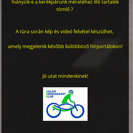
hiányzik-e a kerékpárunk méretéhez illő tartalék
tömlő ?
A túra során kép és videó felvétel készülhet,
amely megjelenik később külöbböző hírportálokon!
Jó utat mindenkinek!