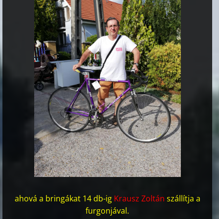
ahová a bringákat 14 db-ig
Krausz Zoltán
szállítja a
furgonjával.