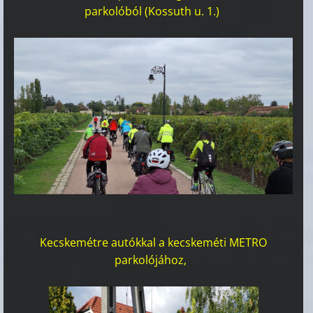
parkolóból (Kossuth u. 1.)
Kecskemétre autókkal a kecskeméti METRO
parkolójához,