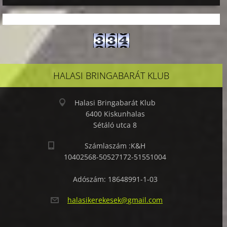
HALASI BRINGABARÁT KLUB
Halasi Bringabarát Klub
6400 Kiskunhalas
Sétáló utca 8
Számlaszám :K&H
10402568-50527172-51551004
Adószám: 18648991-1-03
halasike
rekesek@
gmail.co
m