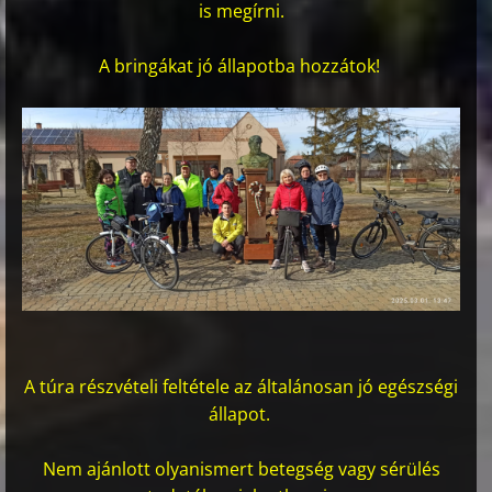
is megírni.
A bringákat jó állapotba hozzátok!
A túra részvételi feltétele az általánosan jó egészségi
állapot.
Nem ajánlott olyan
ismert betegség vagy sérülés