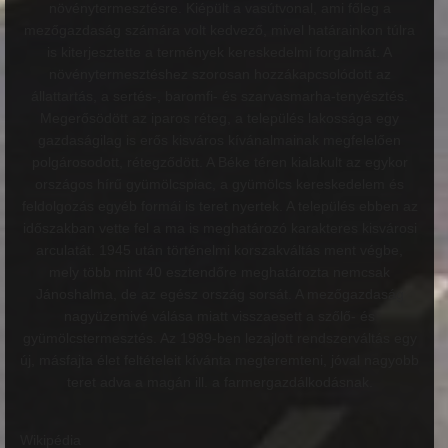
növénytermesztésre. Kiépült a vasútvonal, ami főleg a
mezőgazdaság számára volt kedvező, mivel határainkon túlra
is kiterjesztette a termények kereskedelmi forgalmát. A
növénytermesztéshez szorosan hozzákapcsolódott az
állattartás, a sertés-, baromfi- és szarvasmarha-tenyésztés.
Megerősödött az iparos réteg, a település lakossága egy
gazdaságilag is erős kisváros kívánalmainak megfelelően
polgárosodott, rétegződött. A Béke téren kialakult az egykor
országos hírű gyümölcspiac, a gyümölcs kereskedelem és
feldolgozás egyéb formái is teret nyertek. A település ebben az
időszakban vette fel a ma is meghatározó karakteres kisvárosi
arculatát. 1945 után történelmi korszakváltás ment végbe,
mely több mint 40 esztendőre meghatározta nemcsak
Jánoshalma, de az egész ország sorsát. A mezőgazdaság
nagyüzemivé válása miatt visszaesett a szőlő- és
gyümölcstermesztés. Az 1989-ben lezajlott rendszerváltás egy
új, másfajta élet feltételeit kívánta megteremteni, jóval nagyobb
teret adva a magán ill. a farmergazdálkodásnak.
Wikipédia