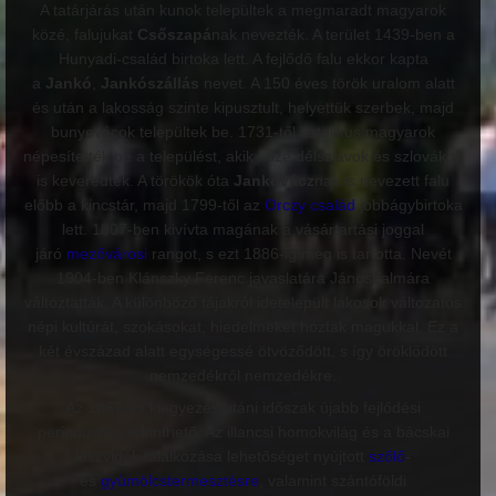
A tatárjárás után kunok települtek a megmaradt magyarok
közé, falujukat
Csőszapá
nak nevezték. A terület 1439-ben a
Hunyadi-család birtoka lett. A fejlődő falu ekkor kapta
a
Jankó
,
Jankószállás
nevet. A 150 éves török uralom alatt
és után a lakosság szinte kipusztult, helyettük szerbek, majd
bunyevácok települtek be. 1731-től katolikus magyarok
népesítették be a települést, akik közé délszlávok és szlovákok
is keveredtek. A törökök óta
Jankovácz
nak is nevezett falu
előbb a kincstár, majd 1799-től az
Orczy család
jobbágybirtoka
lett. 1807-ben kivívta magának a vásártartási joggal
járó
mezővárosi
rangot, s ezt 1886-ig meg is tartotta. Nevét
1904-ben Klánszky Ferenc javaslatára Jánoshalmára
változtatták. A különböző tájakról idetelepült lakosok változatos
népi kultúrát, szokásokat, hiedelmeket hoztak magukkal. Ez a
két évszázad alatt egységessé ötvöződött, s így öröklődött
nemzedékről nemzedékre.
Az 1867-es kiegyezés utáni időszak újabb fejlődési
periódusnak tekinthető. Az illancsi homokvilág és a bácskai
löszvidék találkozása lehetőséget nyújtott
szőlő
-
és
gyümölcstermesztésre
, valamint szántóföldi