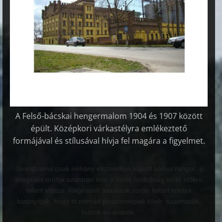
A Felső-bácskai hengermalom
1904 és 1907 között
épült. Középkori várkastélyra emlékeztető
formájával és stílusával hívja fel magára a figyelmet.
Jánoshalma csak néhány esztendeje kapott városi rangot, a
település múltja azonban már a török hódoltság előtti időkre
tekint vissza. Régészeti ásatások során feltárt leletek
bizonyítják, hogy itt nomád pásztornépek éltek: szarmaták,
hunok és avarok.