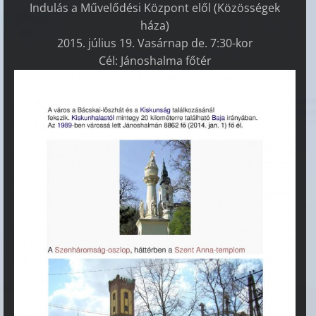
Indulás a Művelődési Központ elől (Közösségek
háza)
2015. július 19. Vasárnap de. 7:30-kor
Cél: Jánoshalma főtér