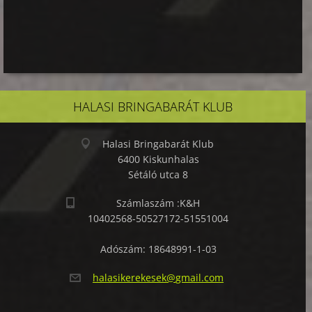
HALASI BRINGABARÁT KLUB
Halasi Bringabarát Klub
6400 Kiskunhalas
Sétáló utca 8
Számlaszám :K&H
10402568-50527172-51551004
Adószám: 18648991-1-03
halasike
rekesek@
gmail.co
m