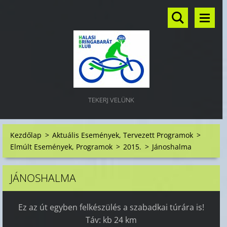
TEKERJ VELÜNK
Kezdőlap
>
Aktuális Események, Tervezett Programok
>
Elmúlt Események, Programok
>
2015.
>
Jánoshalma
JÁNOSHALMA
Ez az út egyben felkészülés a szabadkai túrára is!
Táv: kb 24 km