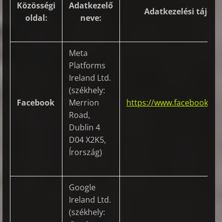
Közösségi
Adatkezelő
Adatkezelési tájéko
oldal:
neve:
Meta
Platforms
Ireland Ltd.
(székhely:
Facebook
Merrion
https://www.facebook.co
Road,
Dublin 4
D04 X2K5,
Írország)
Google
Ireland Ltd.
(székhely: