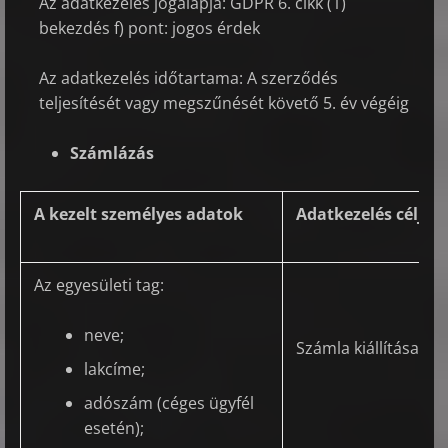
Az adatkezelés jogalapja: GDPR 6. cikk (1)
bekezdés f) pont: jogos érdek
Az adatkezelés időtartama: A szerződés
teljesítését vagy megszűnését követő 5. év végéig
Számlázás
A kezelt személyes adatok
Adatkezelés célja
Az egyesületi tag:
neve;
Számla kiállítása
lakcíme;
adószám (céges ügyfél
esetén);