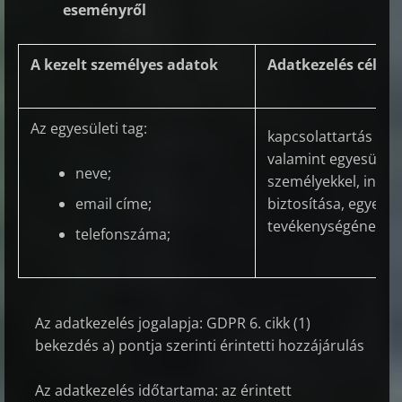
eseményről
A kezelt személyes adatok
Adatkezelés célja
Az egyesületi tag:
kapcsolattartás egye
valamint egyesülete
neve;
személyekkel, info
email címe;
biztosítása, egyesül
tevékenységének né
telefonszáma;
Az adatkezelés jogalapja: GDPR 6. cikk (1)
bekezdés a) pontja szerinti érintetti hozzájárulás
Az adatkezelés időtartama: az érintett