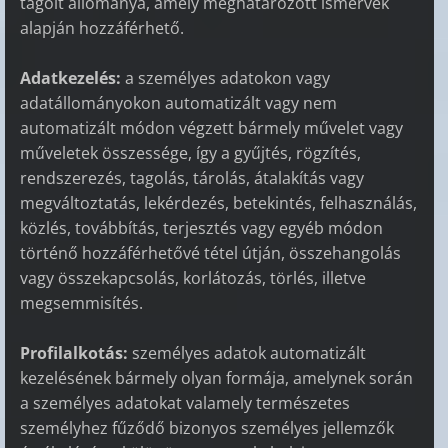
tagolt állománya, amely meghatározott ismérvek
alapján hozzáférhető.
Adatkezelés:
a személyes adatokon vagy
adatállományokon automatizált vagy nem
automatizált módon végzett bármely művelet vagy
műveletek összessége, így a gyűjtés, rögzítés,
rendszerezés, tagolás, tárolás, átalakítás vagy
megváltoztatás, lekérdezés, betekintés, felhasználás,
közlés, továbbítás, terjesztés vagy egyéb módon
történő hozzáférhetővé tétel útján, összehangolás
vagy összekapcsolás, korlátozás, törlés, illetve
megsemmisítés.
Profilalkotás:
személyes adatok automatizált
kezelésének bármely olyan formája, amelynek során
a személyes adatokat valamely természetes
személyhez fűződő bizonyos személyes jellemzők