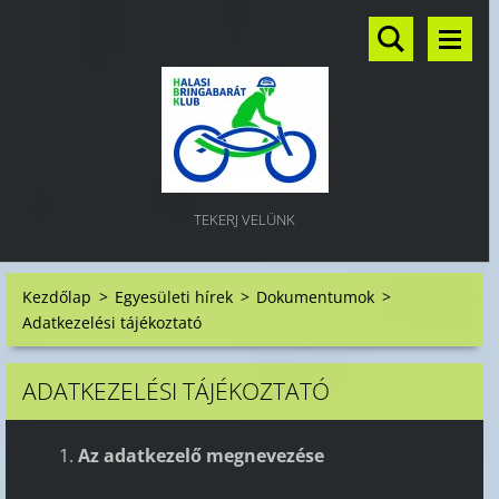
TEKERJ VELÜNK
Kezdőlap
>
Egyesületi hírek
>
Dokumentumok
>
Adatkezelési tájékoztató
ADATKEZELÉSI TÁJÉKOZTATÓ
Az adatkezelő megnevezése