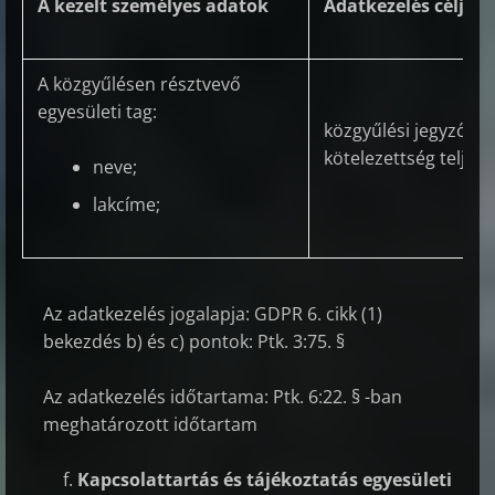
A kezelt személyes adatok
Adatkezelés célja
A közgyűlésen résztvevő
egyesületi tag:
közgyűlési jegyzőkö
kötelezettség teljesí
neve;
lakcíme;
Az adatkezelés jogalapja: GDPR 6. cikk (1)
bekezdés b) és c) pontok: Ptk. 3:75. §
Az adatkezelés időtartama: Ptk. 6:22. § -ban
meghatározott időtartam
Kapcsolattartás és tájékoztatás egyesületi