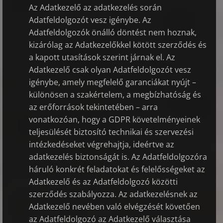
Az Adatkezelő az adatkezelés során
Adatfeldolgozót vesz igénybe. Az
Adatfeldolgozók önálló döntést nem hoznak,
kizárólag az Adatkezelőkkel kötött szerződés és
a kapott utasítások szerint járnak el. Az
Adatkezelő csak olyan Adatfeldolgozót vesz
igénybe, amely megfelelő garanciákat nyújt –
különösen a szakértelem, a megbízhatóság és
az erőforrások tekintetében – arra
vonatkozóan, hogy a GDPR követelményeinek
teljesülését biztosító technikai és szervezési
intézkedéseket végrehajtja, ideértve az
adatkezelés biztonságát is. Az Adatfeldolgozóra
háruló konkrét feladatokat és felelősségeket az
Adatkezelő és az Adatfeldolgozó közötti
szerződés szabályozza. Az adatkezelésnek az
Adatkezelő nevében való elvégzését követően
az Adatfeldolgozó az Adatkezelő választása