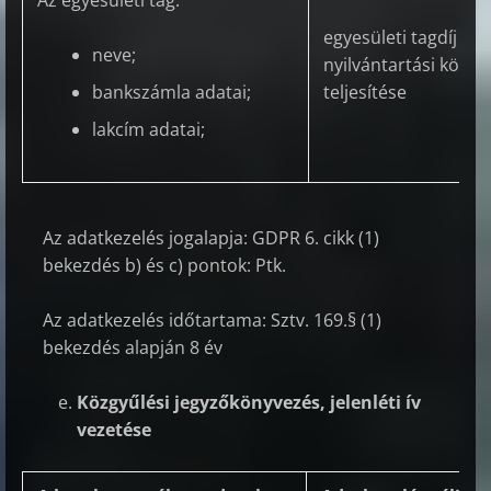
Az egyesületi tag:
egyesületi tagdíj kön
neve;
nyilvántartási kötel
bankszámla adatai;
teljesítése
lakcím adatai;
Az adatkezelés jogalapja: GDPR 6. cikk (1)
bekezdés b) és c) pontok: Ptk.
Az adatkezelés időtartama: Sztv. 169.§ (1)
bekezdés alapján 8 év
Közgyűlési jegyzőkönyvezés, jelenléti ív
vezetése