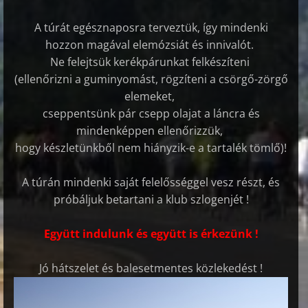
A túrát egésznaposra terveztük, így mindenki
hozzon magával elemózsiát és innivalót.
Ne felejtsük kerékpárunkat felkészíteni
(ellenőrizni a guminyomást, rögzíteni a csörgő-zörgő
elemeket,
cseppentsünk pár csepp olajat a láncra és
mindenképpen ellenőrizzük,
hogy készletünkből nem hiányzik-e a tartalék tömlő)!
A túrán mindenki saját felelősséggel vesz részt, és
próbáljuk betartani a klub szlogenjét !
Együtt indulunk és együtt is érkezünk !
Jó hátszelet és balesetmentes közlekedést !