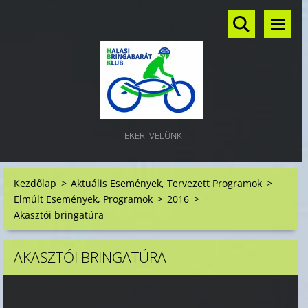
TEKERJ VELÜNK
Kezdőlap
>
Aktuális Események, Tervezett Programok
>
Elmúlt Események, Programok
>
2016
>
Akasztói bringatúra
AKASZTÓI BRINGATÚRA