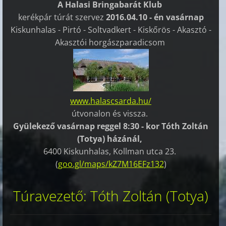
A Halasi Bringabarát Klub
kerékpár túrát szervez
2016.04.10 - én vasárnap
Kiskunhalas - Pirtó - Soltvadkert - Kiskőrös - Akasztó -
Akasztói horgászparadicsom
www.halascsarda.hu/
útvonalon és vissza.
Gyülekező vasárnap reggel 8:30 - kor Tóth Zoltán
(Totya) házánál,
6400 Kiskunhalas, Kollman utca 23.
(
goo.gl/maps/kZ7M16EFz132
)
Túravezető: Tóth Zoltán (Totya)