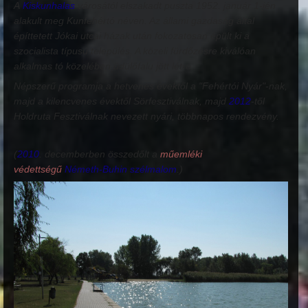
A
Kiskunhalas
városától elszakadt puszta 1952. január 1-jén
alakult meg Kunfehértó néven. Az állami gazdaság által
építtetett Jókai utcai házak után fokozatosan épült ki a
szocialista típusú település. A közeli fürdőzésre kiválóan
alkalmas tó közelében üdülőfalu jött létre.
Népszerű programja a hetvenes évektől a "Fehértói Nyár"-nak,
majd a kilencvenes évektől Sörfesztiválnak, majd
2012
-től
Holdruta Fesztiválnak nevezett nyári, többnapos rendezvény.
(
2010
. decemberben összedőlt a
műemléki
védettségű
Németh-Buhin szélmalom
.)