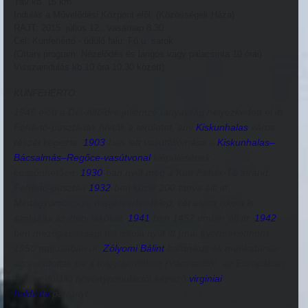
Táv kb. 15 km
Indulás a Művelődési Központ elől. (Közösségek Háza)
RAJT: 2015. július 12.. vasárnap 8.30
Cél: Kunfehértó - üdülő falu: Fő u. sarok
(Ottani program: Nézelődés és lángos vagy palacsinta 10 órai)
Visszaindulás kb.10 óra 10.30 között)
KUNFEHÉRTÓ:
1945 előtt a Dél-Alföldre jellemző tanyavilág helyezkedett el itt.
Fehértó-pusztának hívták a területet, ami
Kiskunhalas
város
részét képezte.
1903
-ban lett vasútállomása a
Kiskunhalas–
Bácsalmás–
Regőce-vasútvonal
kiépülésének
köszönhetően.
1930
-ban nyílt meg a Kun-Fehér-Tó strand.
Fehértó-pusztán
1932
-ben közel 200 tanya állt itt.
Mintagyümölcsös, magkísérleti telep, két elemi iskola is
szolgálta az itteni lakókat.
1941
-ben 1457 ember élt itt.
1942
-
ben mezőgazdasági téli iskola nyílt itt (mai gyermekotthon).
1950 májusában dr.
Zólyomi Bálint
botanikus és munkatársai
azonosították be a tölgyfaerdőben (Városerdő), az Európában
is egyedülálló növénypopulációt képező
virginiai
holdruta
páfrányt.