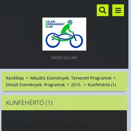
TEKERJ VELÜNK
Kezdőlap
>
Aktuális Események, Tervezett Programok
>
Elmúlt Események, Programok
>
2015.
>
Kunfehértó (1)
KUNFEHÉRTÓ (1)
Ez az út egyben felkészülés a szabadkai túrára is!