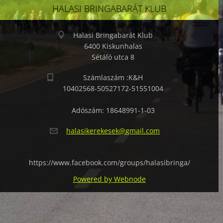
HALASI BRINGABARÁT KLUB
Halasi Bringabarát Klub
6400 Kiskunhalas
Sétáló utca 8
Számlaszám :K&H
10402568-50527172-51551004
Adószám: 18648991-1-03
halasike
rekesek@
gmail.co
m
https://www.facebook.com/groups/halasibringa/
Powered by Webnode