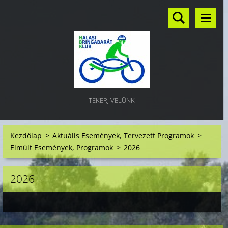
TEKERJ VELÜNK
Kezdőlap
>
Aktuális Események, Tervezett Programok
>
Elmúlt Események, Programok
>
2026
2026