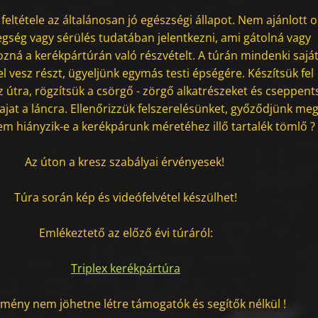
 feltétele az általánosan jó egészségi állapot. Nem ajánlott 
egség vagy sérülés tudatában jelentkezni, ami gátolná vagy
ná a kerékpártúrán való részvételt. A túrán mindenki sajá
el vesz részt, ügyeljünk egymás testi épségére. Készítsük fel
 útra, rögzítsük a csörgő - zörgő alkatrészeket és cseppen
ajat a láncra. Ellenőrizzük felszerelésünket, győződjünk me
em hiányzik-e a kerékpárunk méretéhez illő tartalék tömlő ?
Az úton a kresz szabályai érvényesek!
Túra során kép és videófelvétel készülhet!
Emlékeztető az előző évi túráról:
Triplex kerékpártúra
mény nem jöhetne létre támogatók és segítők nélkül !