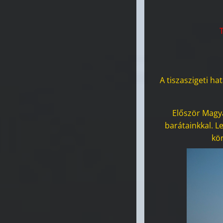
A tiszaszigeti ha
Először Magy
barátainkkal. L
kör