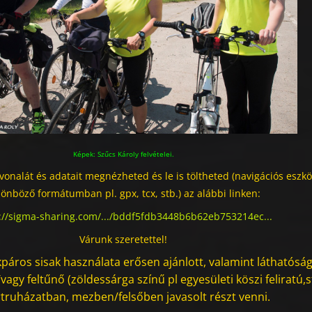
Képek: Szűcs Károly felvételei.
vonalát és adatait megnézheted és le is töltheted (navigációs eszkö
lönböző formátumban pl. gpx, tcx, stb.) az alábbi linken:
://sigma-sharing.com/.../bddf5fdb3448b6b62eb753214ec...
Várunk szeretettel!
páros sisak használata erősen ajánlott, valamint láthatóság
agy feltűnő (zöldessárga színű pl egyesületi köszi feliratú,s
truházatban, mezben/felsőben javasolt részt venni.