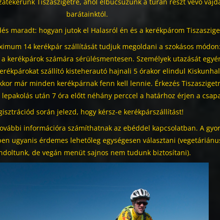
atekerünk Tiszaszigetre, ahol elbúcsúzunk a túrán részt vevő vajd
barátainktól.
és maradt: hogyan jutok el Halasról én és a kerékpárom Tiszaszige
ximum 14 kerékpár szállítását tudjuk megoldani a szokásos módon:
s a kerékpárok számára sérülésmentesen. Személyek utazását egyé
erékpárokat szállító kisteherautó hajnali 5 órakor elindul Kiskunhal
akkor már minden kerékpárnak fenn kell lennie. Érkezés Tiszaszigetr
a lepakolás után 7 óra előtt néhány perccel a határhoz érjen a csapa
isztrációd során jelezd, hogy kérsz-e kerékpárszállítást!
, további információra számíthatnak az ebéddel kapcsolatban. A gyo
ben ugyanis érdemes lehetőleg egységesen választani (vegetáriánu
ondoltunk, de vegán menüt sajnos nem tudunk biztosítani).