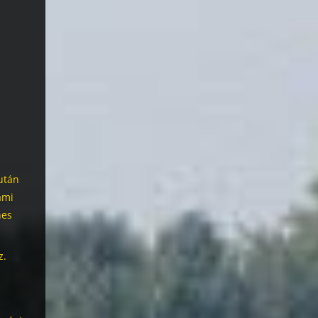
után
ami
nes
z.