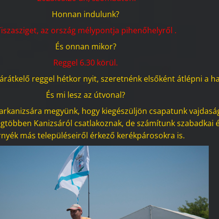
Honnan indulunk?
Tiszasziget, az ország mélypontja pihenőhelyről .
És onnan mikor?
Reggel 6.30 körül.
tárátkelő reggel hétkor nyit, szeretnénk elsőként átlépni a ha
És mi lesz az útvonal?
arkanizsára megyünk, hogy kiegészüljön csapatunk vajdasá
egtöbben Kanizsáról csatlakoznak, de számítunk szabadkai é
nyék más településeiről érkező kerékpárosokra is.