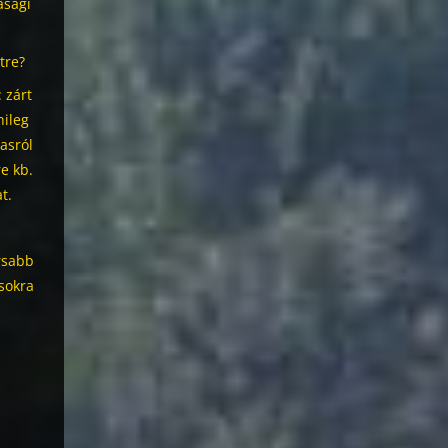
asági
tre?
 zárt
nileg
asról
e kb.
t.
rsabb
sokra