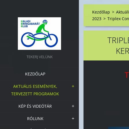
Kezdőlap
>
Aktuál
2023
>
Triplex Co
TRIP
KE
TEKERJ VELÜNK
T
KEZDŐLAP
AKTUÁLIS ESEMÉNYEK,
TERVEZETT PROGRAMOK
KÉP ÉS VIDEÓTÁR
RÓLUNK