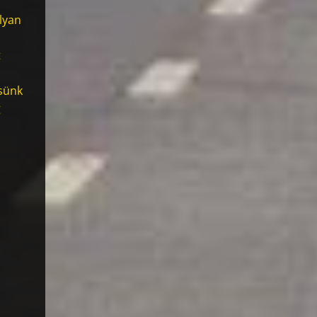
olyan
t
tsünk
g