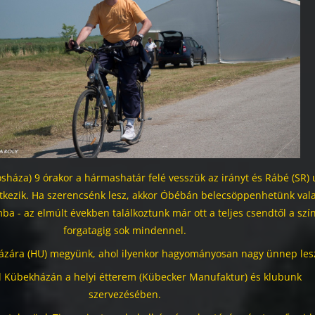
osháza) 9 órakor a hármashatár felé vesszük az irányt és Rábé (SR) 
tkezik. Ha szerencsénk lesz, akkor Óbébán belecsöppenhetünk val
a - az elmúlt években találkoztunk már ott a teljes csendtől a szí
forgatagig sok mindennel.
zára (HU) megyünk, ahol ilyenkor hagyományosan nagy ünnep les
 Kübekházán a helyi étterem (Kübecker Manufaktur) és klubunk
szervezésében.