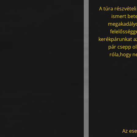
A túra részvételi
ismert bet
megakadályoz
felelősségg
kerékpárunkat az
pár csepp ol
róla,hogy n
Az ese