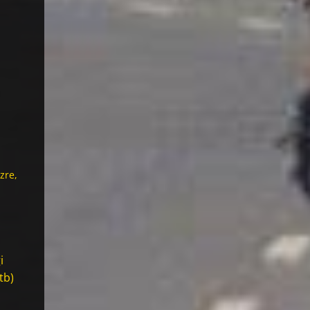
zre,
i
tb)