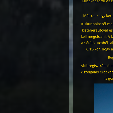
Kübekházáról vissz
Már csak egy kérd
Kiskunhalasról ma
kisteherautóval é
kell megoldani. A k
a Sétáló utcából, 
6.15-kor, hogy 
Reg
Akik regisztráltak
kiszolgálás érdeké
is g