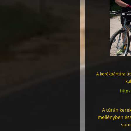
A kerékpártúra út
kü
https
A túrán kerék
mellényben és/v
spor