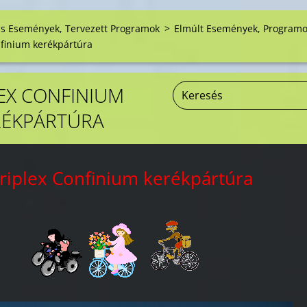
is Események, Tervezett Programok
>
Elmúlt Események, Program
nfinium kerékpártúra
LEX CONFINIUM
RÉKPÁRTÚRA
riplex Confinium kerékpártúra