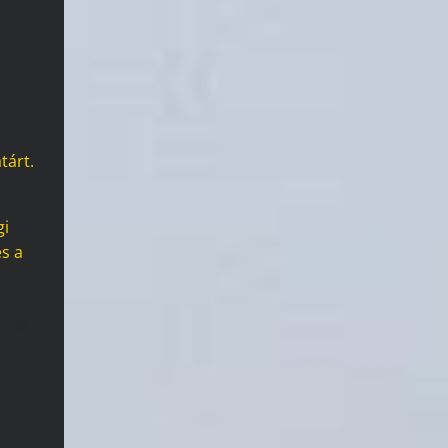
tárt.
gi
s a