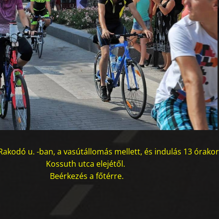
akodó u. -ban, a vasútállomás mellett, és indulás 13 órakor
Kossuth utca elejétől.
Beérkezés a főtérre.