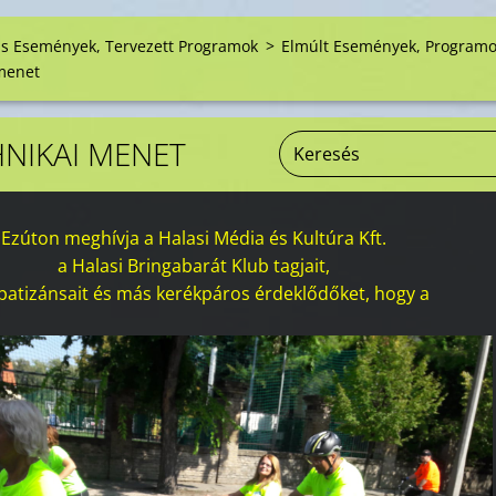
is Események, Tervezett Programok
>
Elmúlt Események, Program
menet
NIKAI MENET
Ezúton meghívja a Halasi Média és Kultúra Kft.
a Halasi Bringabarát Klub tagjait,
patizánsait és más kerékpáros érdeklődőket, hogy a