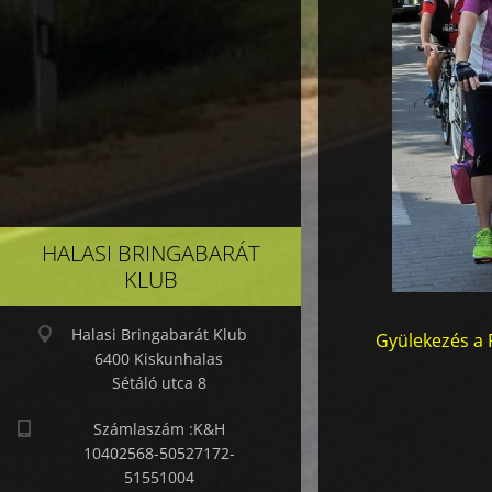
HALASI BRINGABARÁT
KLUB
Halasi Bringabarát Klub
Gyülekezés a R
6400 Kiskunhalas
Sétáló utca 8
Számlaszám :K&H
10402568-50527172-
51551004