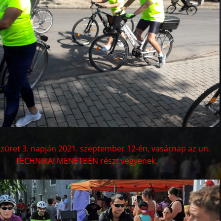
 szüret 3. napján 2021. szeptember 12-én, vasárnap az un.
TECHNIKAI MENETBEN részt vegyenek.