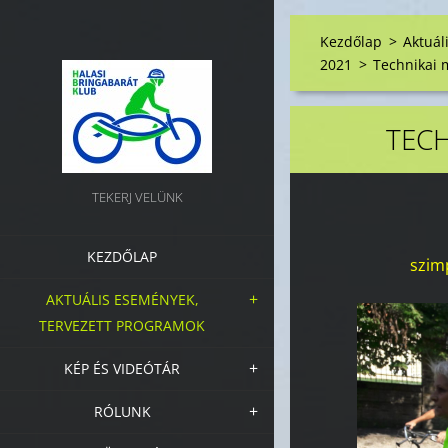
Kezdőlap
>
Aktuál
2021
>
Technikai 
TECH
TEKERJ VELÜNK
KEZDŐLAP
szim
AKTUÁLIS ESEMÉNYEK,
TERVEZETT PROGRAMOK
KÉP ÉS VIDEÓTÁR
RÓLUNK