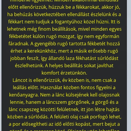
előtt ellenőrizzük, húzzuk be a fékkarokat, akkor jó,
ha behúzás következtében ellenállást észlelünk és a
fékkart nem tudjuk a fogantyúhoz közel húzni. Itt is
lehetnek még finom beállítások, mivel minden egyes
fékbetétet külön rugó mozgat, így nem egyformán
fáradnak. A gyengébb rugó tartotta fékbetét hozzá
érhet a kerekünkhöz, mert a másik erősebb rugó
jobban feszít, így állandó laza fékhatást súrlódást
észlelhetünk. A helyes beállítás sokat javíthat
komfort érzetünkön.
Láncot is ellenőrizzük, év közben is, nem csak a
leállás előtt. Használat közben fontos figyelni a
kenőanyagra. Nem a lánc külsejének kell olajosnak
lennie, hanem a láncszem görgőnek, a görgő és a
lánc csapszeg közötti felületnek, itt jön létre hajtás
közben a súrlódás. A felületi olaj csak porfogó lehet,
a por elősegítheti az idő előtti kopást, mert bejut a