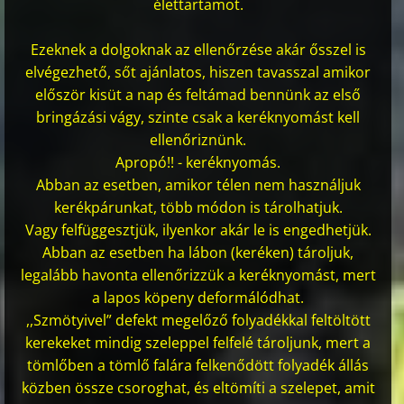
élettartamot.
Ezeknek a dolgoknak az ellenőrzése akár ősszel is
elvégezhető, sőt ajánlatos, hiszen tavasszal amikor
először kisüt a nap és feltámad bennünk az első
bringázási vágy, szinte csak a keréknyomást kell
ellenőriznünk.
Apropó!! - keréknyomás.
Abban az esetben, amikor télen nem használjuk
kerékpárunkat, több módon is tárolhatjuk.
Vagy felfüggesztjük, ilyenkor akár le is engedhetjük.
Abban az esetben ha lábon (keréken) tároljuk,
legalább havonta ellenőrizzük a keréknyomást, mert
a lapos köpeny deformálódhat.
,,Szmötyivel” defekt megelőző folyadékkal feltöltött
kerekeket mindig szeleppel felfelé tároljunk, mert a
tömlőben a tömlő falára felkenődött folyadék állás
közben össze csoroghat, és eltömíti a szelepet, amit