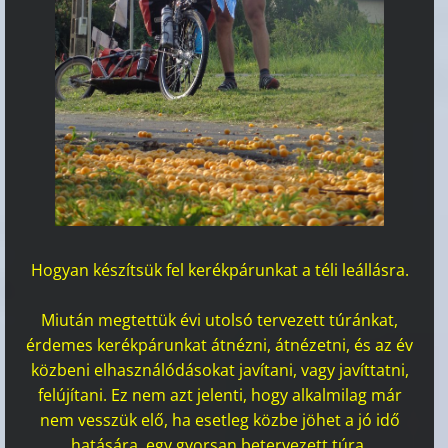
Hogyan készítsük fel kerékpárunkat a téli leállásra.
Miután megtettük évi utolsó tervezett túránkat,
érdemes kerékpárunkat átnézni, átnézetni, és az év
közbeni elhasználódásokat javítani, vagy javíttatni,
felújítani. Ez nem azt jelenti, hogy alkalmilag már
nem vesszük elő, ha esetleg közbe jöhet a jó idő
hatására, egy gyorsan betervezett túra.