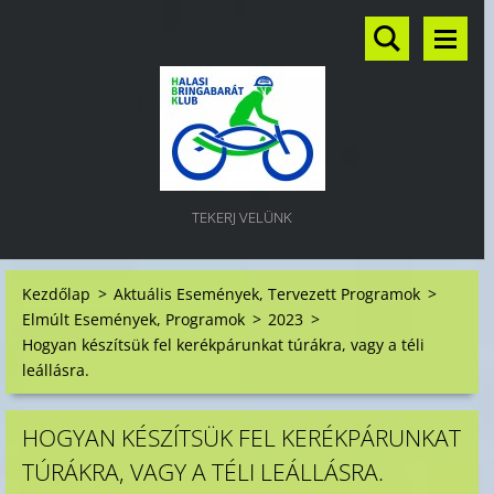
TEKERJ VELÜNK
Kezdőlap
>
Aktuális Események, Tervezett Programok
>
Elmúlt Események, Programok
>
2023
>
Hogyan készítsük fel kerékpárunkat túrákra, vagy a téli
leállásra.
HOGYAN KÉSZÍTSÜK FEL KERÉKPÁRUNKAT
TÚRÁKRA, VAGY A TÉLI LEÁLLÁSRA.