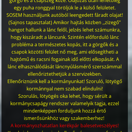
görgő és a csapszeg közé. Olajozás után lehetőleg
egy puha ronggyal töröljük le a külső felületet.
SOSEM használjunk autóból leengedett fáradt olajat!
(Sajnos tapasztalat) Amikor hajtás közben ,,zizegő”
hangot hallunk a lánc felől, jelzés lehet számunkra,
hogy kiszáradt a láncunk. Szintén előforduló lánc
probléma a természetes kopás, itt a görgők és a
csapok közötti felület nő meg, ami elősegítheti a
hajtómű és racsni fogainak idő előtti elkopását. A
lánc elhasználódását láncnyúlásmérő szerszámmal
ellenőriztethetjük a szervizekben.
Ellenőriznünk kell a kormányunkat! Szoruló, lötyögő
kormánnyal nem szabad elindulni!
Szorulás, lötyögés oka lehet, hogy sérült a
kormánycsapágy rendszer valamelyik tagja, ezzel
mindenképpen forduljunk hozzá értő
ismerősünkhöz vagy szakemberhez!
A kormányozhatatlan kerékpár balesetveszélyes!