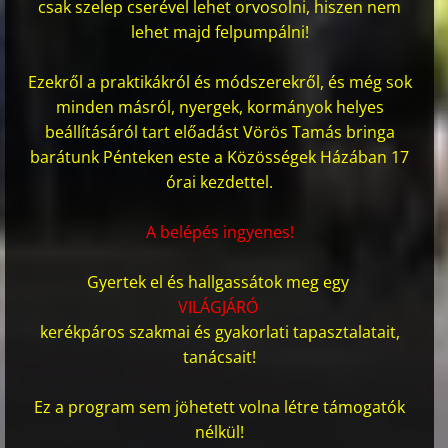
csak szelep cserével lehet orvosolni, hiszen nem
lehet majd felpumpálni!
Ezekről a praktikákról és módszerekről, és még sok
minden másról, nyergek, kormányok helyes
beállításáról tart előadást Vörös Tamás bringa
barátunk Pénteken este a Közösségek Házában 17
órai kezdettel.
A belépés ingyenes!
Gyertek el és hallgassátok meg egy
VILÁGJÁRÓ
kerékpáros szakmai és gyakorlati tapasztalatait,
tanácsait!
Ez a program sem jöhetett volna létre támogatók
nélkül!