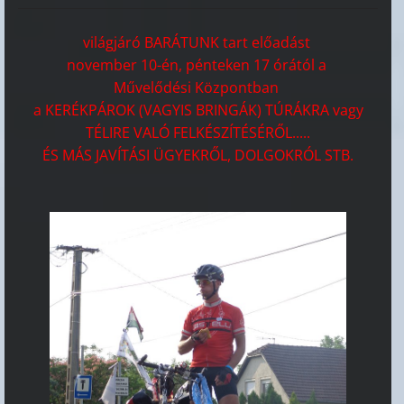
világjáró BARÁTUNK tart előadást
november 10-én, pénteken 17 órától a
Művelődési Központban
a KERÉKPÁROK (VAGYIS BRINGÁK) TÚRÁKRA vagy
TÉLIRE VALÓ FELKÉSZÍTÉSÉRŐL.....
ÉS MÁS JAVÍTÁSI ÜGYEKRŐL, DOLGOKRÓL STB.