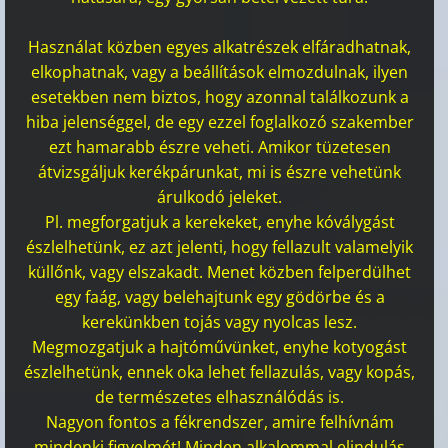
Használat közben egyes alkatrészek elfáradhatnak,
elkophatnak, vagy a beállítások elmozdulnak, ilyen
esetekben nem biztos, hogy azonnal találkozunk a
hiba jelenséggel, de egy ezzel foglalkozó szakember
ezt hamarabb észre veheti. Amikor tüzetesen
átvizsgáljuk kerékpárunkat, mi is észre vehetünk
árulkodó jeleket.
Pl. megforgatjuk a kerekeket, enyhe kóválygást
észlelhetünk, ez azt jelenti, hogy fellazult valamelyik
küllőnk, vagy elszakadt. Menet közben felperdülhet
egy faág, vagy belehajtunk egy gödörbe és a
kerekünkben tojás vagy nyolcas lesz.
Megmozgatjuk a hajtóművünket, enyhe kotyogást
észlelhetünk, ennek oka lehet fellazulás, vagy kopás,
de természetes elhasználódás is.
Nagyon fontos a fékrendszer, amire felhívnám
mindenki figyelmét! Minden alkalommal elindulás