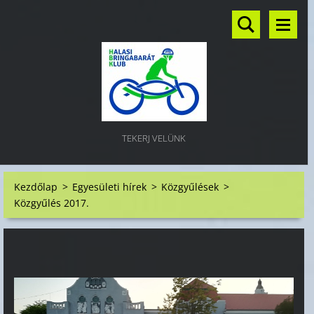
TEKERJ VELÜNK
Kezdőlap
>
Egyesületi hírek
>
Közgyűlések
>
Közgyűlés 2017.