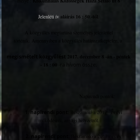
Kiskunhalas Közösségek Háza Sétáló út 8
Helye :
aláírás 16 : 50 -től
Jelenléti ív
.
A közgyűlés megtartása személyes jelenléttel
történik. Amennyiben a közgyűlés határozatképtelen, a
2017. december 8 -án - péntek
megismételt közgyűlést
- 18 : 00
-ra hívom össze.
Napirendi pontok:
1
.
napirendi pont
:
Beszámoló a 2017 - es évi
működésről, anyagi helyzetről.
2
.
napirendi pont
:
Beszámoló a 2017 - es év