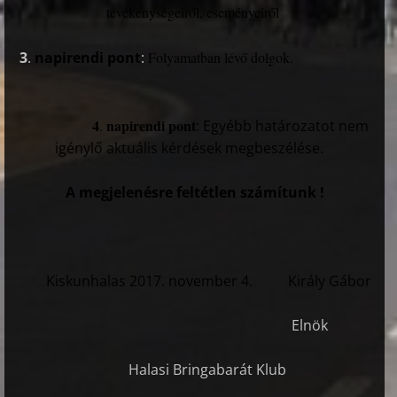
tevékenységeiről, eseményeiről
3
.
napirendi pont
:
Folyamatban lévő dolgok.
4
napirendi pont
.
: Egyébb határozatot nem
igénylő aktuális kérdések megbeszélése.
A megjelenésre feltétlen számítunk !
Kiskunhalas 2017. november 4. Király Gábor
Elnök
Halasi Bringabarát Klub