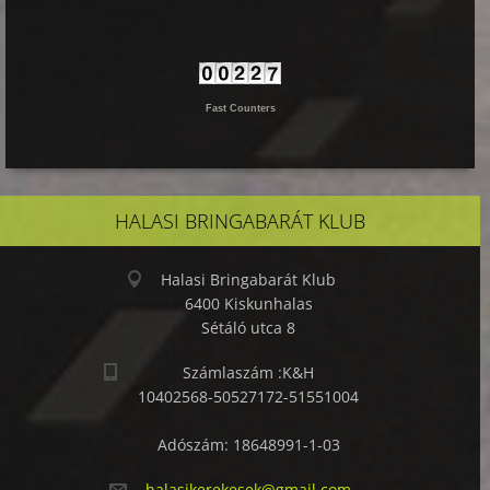
Fast Counters
HALASI BRINGABARÁT KLUB
Halasi Bringabarát Klub
6400 Kiskunhalas
Sétáló utca 8
Számlaszám :K&H
10402568-50527172-51551004
Adószám: 18648991-1-03
halasike
rekesek@
gmail.co
m