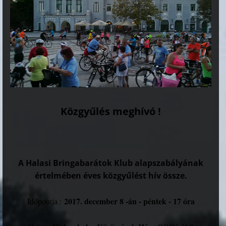
Közgyűlés meghívó !
A Halasi Bringabarátok Klub alapszabályának
értelmében éves közgyűlést hív össze.
2017. december 8 -án - péntek - 17 óra
Időpontja :