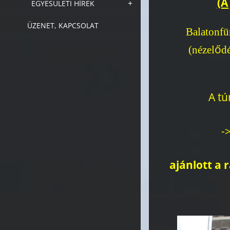
(A
EGYESÜLETI HÍREK
ÜZENET, KAPCSOLAT
Balatonfü
ő
(nézel
dé
A tú
-
ajánlott a 