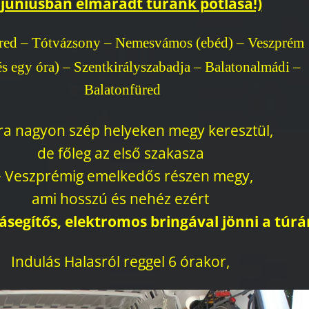
 júniusban elmaradt túránk pótlása!)
red – Tótvázsony – Nemesvámos (ebéd) – Veszprém
s egy óra) – Szentkirályszabadja – Balatonalmádi –
Balatonfüred
ra nagyon szép helyeken megy keresztül,
de főleg az első szakasza
> Veszprémig emelkedős részen megy,
ami hosszú és nehéz ezért
rásegítős, elektromos bringával jönni a túrá
Indulás Halasról reggel 6 órakor,