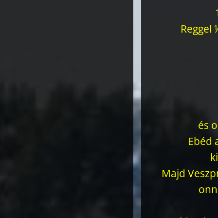
Reggel ½
és o
Ebéd a
k
Majd Veszpr
onna