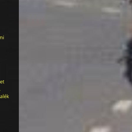
mi
ket
,
alék