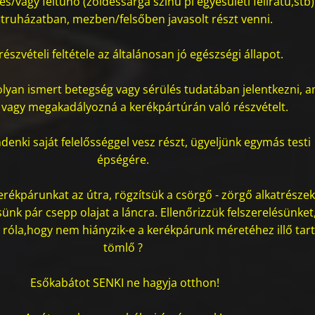
s/vagy feltűnő (zöldessárga színű pl egyesületi feliratú,stb)
truházatban, mezben/felsőben javasolt részt venni.
részvételi feltétele az általánosan jó egészségi állapot.
lyan ismert betegség vagy sérülés tudatában jelentkezni, a
 vagy megakadályozná a kerékpártúrán való részvételt.
denki saját felelősséggel vesz részt, ügyeljünk egymás testi
épségére.
kerékpárunkat az útra, rögzítsük a csörgő - zörgő alkatrésze
ünk pár csepp olajat a láncra. Ellenőrizzük felszerelésünket
róla,hogy nem hiányzik-e a kerékpárunk méretéhez illő tart
tömlő ?
Esőkabátot SENKI ne hagyja otthon!