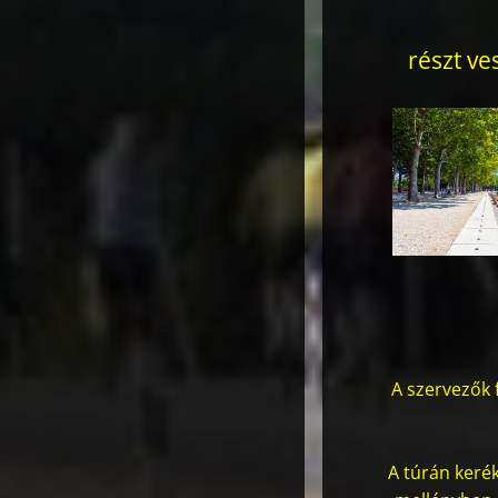
részt ve
A szervezők 
A túrán kerék