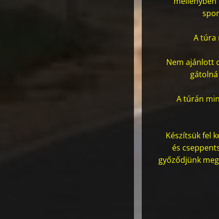
mellényben é
spor
A túra 
Nem ajánlott o
gátolná
A túrán min
Készítsük fel 
és cseppents
győződjünk meg 