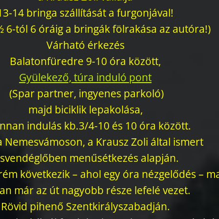
13-14 bringa szállítását a furgonjával!
 6-tól 6 óráig a bringák fölrakása az autóra!)
Várható érkezés
Balatonfüredre 9-10 óra között,
Gyülekező, túra induló pont
(Spar partner, ingyenes parkoló)
majd biciklik lepakolása,
nnan indulás kb.3/4-10 és 10 óra között.
 Nemesvámoson, a Krausz Zoli által ismert
isvendéglőben menűsétkezés alapján.
ém következik – ahol egy óra nézgelődés – m
n már az út nagyobb része lefelé vezet.
Rövid pihenő Szentkirályszabadján.