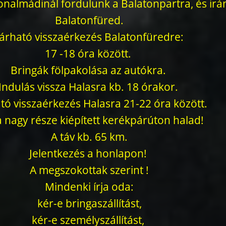
onalmádinál fordulunk a Balatonpartra, és irá
Balatonfüred.
árható visszaérkezés Balatonfüredre:
17 -18 óra között.
Bringák fölpakolása az autókra.
Indulás vissza Halasra kb. 18 órakor.
tó visszaérkezés Halasra 21-22 óra között.
a nagy része kiépített kerékpárúton halad!
A táv kb. 65 km.
Jelentkezés a honlapon!
A megszokottak szerint !
Mindenki írja oda:
kér-e bringaszállítást,
kér-e személyszállítást,