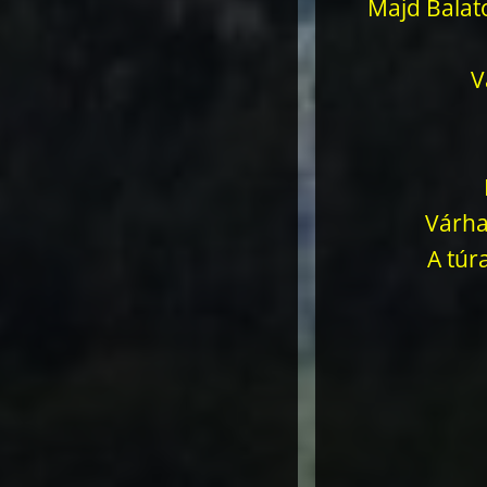
Majd Balat
V
Várha
A túr