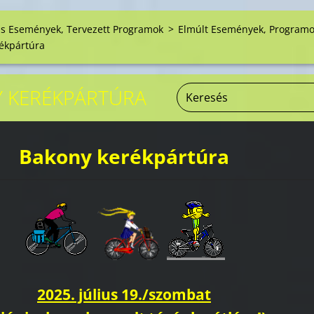
is Események, Tervezett Programok
>
Elmúlt Események, Program
ékpártúra
 KERÉKPÁRTÚRA
Bakony kerékpártúra
2025. július 19./szombat