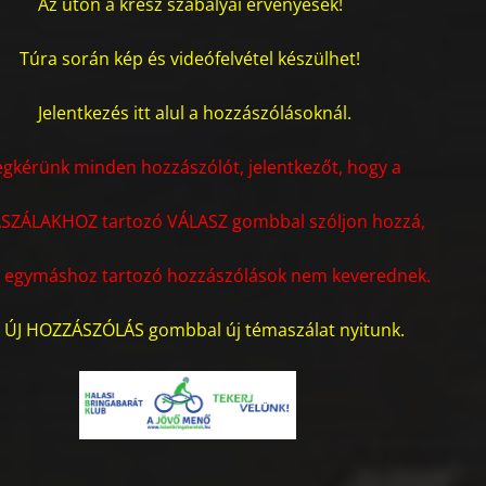
Az úton a kresz szabályai érvényesek!
Túra során kép és videófelvétel készülhet!
Jelentkezés itt alul a hozzászólásoknál.
gkérünk minden hozzászólót, jelentkezőt, hogy a
SZÁLAKHOZ tartozó VÁLASZ gombbal szóljon hozzá,
z egymáshoz tartozó hozzászólások nem keverednek.
 ÚJ HOZZÁSZÓLÁS gombbal új témaszálat nyitunk.