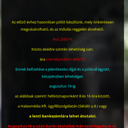
Az előző évhez hasonlóan pólót készítünk, mely önkéntesen
megvásárolható, és az indulás reggelén átvehető.
Ára: 2000 Ft.
Közös ebédre szintén lehetőség van;
ára
személyenként 4000 Ft.
Ennek befizetése a jelentkezési díjjal és a pólóval együtt,
készpénzben lehetséges
augusztus 19-ig
az alábbiak szerint: hétköznaponként 8 és 16 óra között,
a Halasmédia Kft. ügyfélszolgálatán (Sétáló u.8.) vagy
a lenti bankszámlára lehet átutalni.
Augusztus 16-a után banki átutalást már nem fogadunk el,