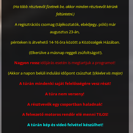
(Ha több résztvevőt fizetnek be, akkor minden résztvevőt kérünk
feltüntetni.)
A regisztrációs csomag (tájékoztatók, ebédjegy, póló) már
augusztus 23-án,
pénteken is átvehető 14-16 óra között a Közösségek Házában.
(Elkerülve a másnap reggeli zsúfoltságot!).
Nagyon rossz
időjárás esetén is megtartjuk a programot!
(Akkor a napon belüli indulási időpont csúszhat
!)(kivéve vis major)
A túrán mindenki saját felelősségére vesz részt!
A túra nem verseny!
A résztvevők egy csoportban haladnak!
A felvezető motoros rendőr elé menni TILOS!
A túrán kép és videó felvétel készülhet!