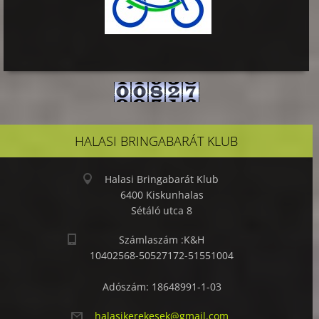
HALASI BRINGABARÁT KLUB
Halasi Bringabarát Klub
6400 Kiskunhalas
Sétáló utca 8
Számlaszám :K&H
10402568-50527172-51551004
Adószám: 18648991-1-03
halasike
rekesek@
gmail.co
m