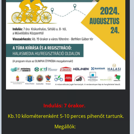
Indulás: 7 órakor.
Kb.10 kilométerenként 5-10 perces pihenőt tartunk.
Megállók: