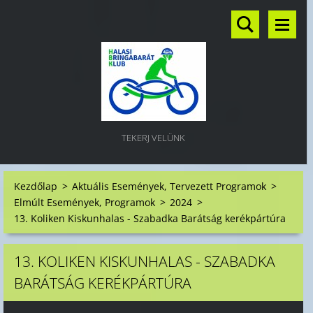
TEKERJ VELÜNK
Kezdőlap
>
Aktuális Események, Tervezett Programok
>
Elmúlt Események, Programok
>
2024
>
13. Koliken Kiskunhalas - Szabadka Barátság kerékpártúra
13. KOLIKEN KISKUNHALAS - SZABADKA
BARÁTSÁG KERÉKPÁRTÚRA