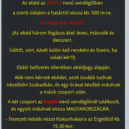
Az ebéd az
ERGELA
nevű vendéglőben
a szerb oldalon a határtól vissza kb. 500 m-re.
Az ebéd ára: 4000 Ft.
(Az ebéd három fogásos étel: leves, második és
desszert.
Üdítőt, sört, kávét külön kell rendelni és fizetni, ha
valaki kér!!!)
Ebéd: befizetés ellenében ebédjegy alapján.
Akik nem kérnek ebédet, azok tovább tudnak
nézelődni Szabadkán, és egy órával később indulnak
a másik csoport után.
A két csoport az
Ergela
nevű vendéglőnél találkozik,
és együtt indulnak vissza MAGYARORSZÁGRA.
- Tervezett indulás vissza
Kiskunhalasra az Ergelától kb.
15.30-kor.