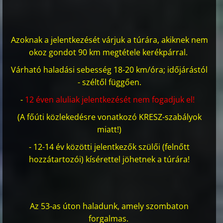
Azoknak a jelentkezését várjuk a túrára, akiknek nem
okoz gondot 90 km megtétele kerékpárral.
Várható haladási sebesség 18-20 km/óra; időjárástól
- széltől függően.
-
12 éven aluliak jelentkezését nem fogadjuk el!
(A főúti közlekedésre vonatkozó KRESZ-szabályok
miatt!)
- 12-14 év közötti jelentkezők szülői (felnőtt
hozzátartozói) kísérettel jöhetnek a túrára!
Az 53-as úton haladunk, amely szombaton
forgalmas.