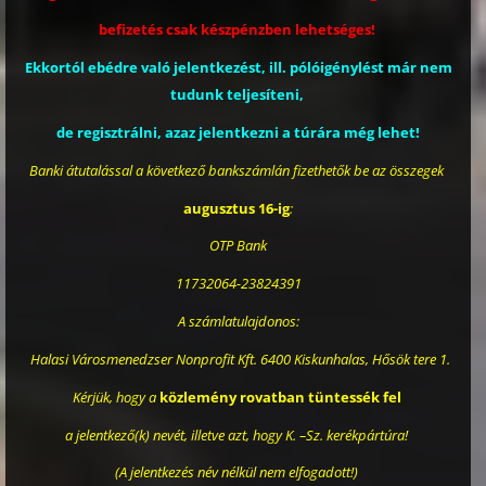
befizetés csak készpénzben lehetséges!
Ekkortól ebédre való jelentkezést, ill. pólóigénylést már nem
tudunk teljesíteni,
de regisztrálni, azaz jelentkezni a túrára még lehet!
Banki átutalással a következő bankszámlán fizethetők be az összegek
augusztus 16-ig
:
OTP Bank
11732064-23824391
A számlatulajdonos:
Halasi Városmenedzser Nonprofit Kft. 6400 Kiskunhalas, Hősök tere 1.
Kérjük, hogy a
közlemény rovatban tüntessék fel
a jelentkező(k) nevét, illetve azt, hogy K. –Sz. kerékpártúra!
(A jelentkezés név nélkül nem elfogadott!)