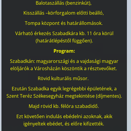
Balotaszállás (benzinkút),
Kisszállás –körforgalom előtti beálló,
Tompa központ és határállomások.
Várható érkezés Szabadkára kb. 11 óra körül
(határátlépéstől függően).
Program:
Szabadkán: magyarországi és a vajdasági magyar
elöljárók a Városházán köszöntik a résztvevőket.
Rövid kulturális műsor.
Ezután Szabadka egyik legrégebbi épületének, a
Szent Teréz Székesegyház megtekintése (díjmentes).
Majd rövid kb. félóra szabadidő.
Ezt követően indulás ebédelni azoknak, akik
igényeltek ebédet, és előre kifizették.