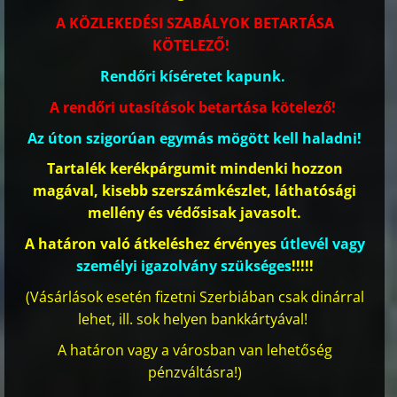
A KÖZLEKEDÉSI SZABÁLYOK BETARTÁSA
KÖTELEZŐ!
Rendőri kíséretet kapunk.
A rendőri utasítások betartása kötelező!
Az úton szigorúan egymás mögött kell haladni!
Tartalék kerékpárgumit mindenki hozzon
magával, kisebb szerszámkészlet, láthatósági
mellény és védősisak javasolt.
A határon való átkeléshez érvényes
útlevél vagy
személyi igazolvány szükséges
!!!!!
(Vásárlások esetén fizetni Szerbiában csak dinárral
lehet, ill. sok helyen bankkártyával!
A határon vagy a városban van lehetőség
pénzváltásra!)