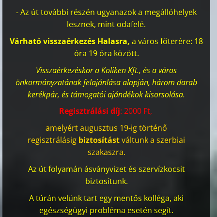
- Az út további részén ugyanazok a megállóhelyek
lesznek, mint odafelé.
Várható visszaérkezés Halasra,
a város főterére: 18
óra 19 óra között.
Visszaérkezéskor a Koliken Kft., és a város
önkormányzatának felajánlása alapján, három darab
kerékpár, és támogatói ajándékok kisorsolása.
Regisztrálási díj
: 2000 Ft,
amelyért augusztus 19-ig történő
regisztrálásig
biztosítást
váltunk a szerbiai
szakaszra.
Az út folyamán ásványvizet és szervízkocsit
biztosítunk.
A túrán velünk tart egy mentős kolléga, aki
egészségügyi probléma esetén segít.