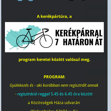
A kerékpártúra, a
program keretei között valósul meg.
PROGRAM
:
Gyülekezés és - aki korábban nem regisztrált annak
-
regisztráció
reggel 5.45 és 6.45 óra között
a
Közösségek Háza udvarán