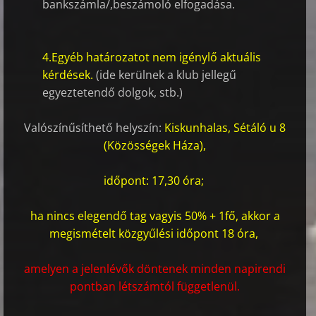
bankszámla/,beszámoló elfogadása.
4.Egyéb határozatot nem igénylő aktuális
kérdések.
(ide kerülnek a klub jellegű
egyeztetendő dolgok, stb.)
Valószínűsíthető helyszín:
Kiskunhalas, Sétáló u 8
(Közösségek Háza),
időpont: 17,30 óra;
ha nincs elegendő tag vagyis 50% + 1fő, akkor a
megismételt közgyűlési időpont 18 óra,
amelyen a jelenlévők döntenek minden napirendi
pontban létszámtól függetlenül.