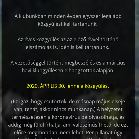
A klubunkban minden évben egyszer legalább
közgyűlést kell tartanunk.
Az éves közgyűlés az az előző évvel történő
elszámolás is. Idén is kell tartanunk.
A vezetőséggel történt megbeszélés és a március
havi klubgyűlésen elhangzottak alapján
2020. ÁPRILIS 30. lenne a közgyűlés.
(Ez igaz, hogy csütörtök, de másnap május elseje
van, tehát, akkor nincs munkanap.) A helyzetet
természetesen a koronavírus befolyásolhatja, és
addig még fölül írhatja, ami valószínűsíthető, de ezt
előre megmondani nem lehet. Per pillanat úgy