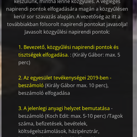
készülünk, mintha lenne közgyűlés. A végleges
napirendi pontok elfogadására magán a közgyűlésen
kerül sor szavazás alapján. A vezetőség az itt a
továbbiakban fölsorolt napirendi pontokat javasolja!
Javasolt közgyűlési napirendi pontok:
1. Bevezető, közgyűlési napirendi pontok és
tisztségek elfogadása.
: (Király Gábor: max. 5
perc)
2. Az egy
esület tevékenységei 2019-ben -
beszámoló
(Király Gábor max. 10 perc),
beszámoló elfogadása
3. A jelenlegi anyagi helyzet bemutatása
-
beszámoló (Koch Edit: max. 5-10 perc) /Tagok
száma, befizetések, bevételek,
költségelszámolások, házipénztrár,