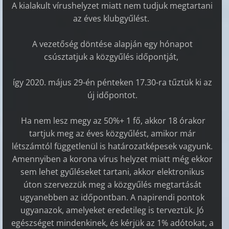
A kialakult vírushelyzet miatt nem tudjuk megtartani
az éves klubgyűlést.
A vezetőség döntése alapján egy hónapot
csúsztatjuk a közgyűlés időpontját,
így 2020. május 29-én pénteken 17.30-ra tűztük ki az
új időpontot.
Ha nem lesz megy az 50%+ 1 fő, akkor 18 órakor
tartjuk meg az éves közgyűlést, amikor már
létszámtól függetlenül is határozatképesek vagyunk.
Amennyiben a korona vírus helyzet miatt még ekkor
sem lehet gyűléseket tartani, akkor elektronikus
úton szervezzük meg a közgyűlés megtartását
ugyanebben az időpontban. A napirendi pontok
ugyanazok, amelyeket eredetileg is terveztük. Jó
egészséget mindenkinek, és kérjük az 1% adótokat, a