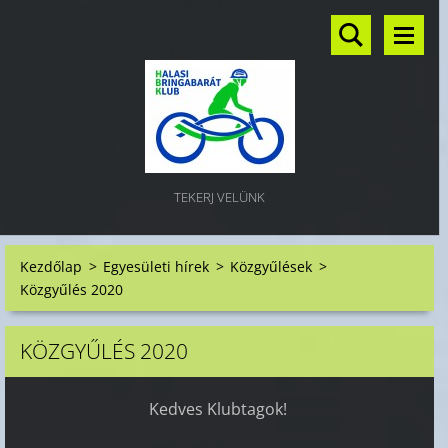
TEKERJ VELÜNK
Kezdőlap
>
Egyesületi hírek
>
Közgyűlések
>
Közgyűlés 2020
KÖZGYŰLÉS 2020
Kedves Klubtagok!