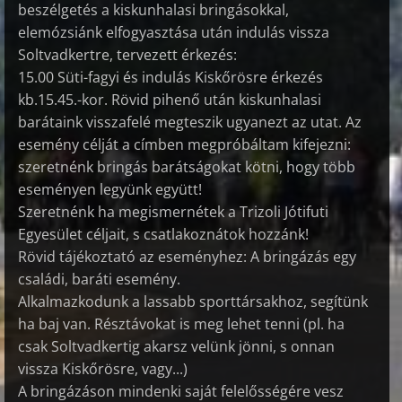
beszélgetés a kiskunhalasi bringásokkal,
elemózsiánk elfogyasztása után indulás vissza
Soltvadkertre, tervezett érkezés:
15.00 Süti-fagyi és indulás Kiskőrösre érkezés
kb.15.45.-kor. Rövid pihenő után kiskunhalasi
barátaink visszafelé megteszik ugyanezt az utat. Az
esemény célját a címben megpróbáltam kifejezni:
szeretnénk bringás barátságokat kötni, hogy több
eseményen legyünk együtt!
Szeretnénk ha megismernétek a Trizoli Jótifuti
Egyesület céljait, s csatlakoznátok hozzánk!
Rövid tájékoztató az eseményhez: A bringázás egy
családi, baráti esemény.
Alkalmazkodunk a lassabb sporttársakhoz, segítünk
ha baj van. Résztávokat is meg lehet tenni (pl. ha
csak Soltvadkertig akarsz velünk jönni, s onnan
vissza Kiskőrösre, vagy...)
A bringázáson mindenki saját felelősségére vesz