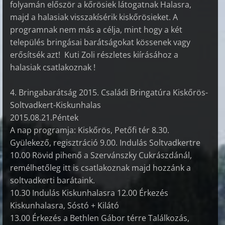
folyamán először a kőrösiek látogatnak Halasra,
majd a halasiak visszakísérik kiskőrösieket. A
programnak nem más a célja, mint hogy a két
település bringásai barátságokat kössenek vagy
erősítsék azt! Kuti Zoli részletes kiírásához a
halasiak csatlakoznak !
4. Bringabarátság 2015. Családi Bringatúra Kiskőrös-
Soltvadkert-Kiskunhalas
2015.08.21.Péntek
A nap programja: Kiskőrös, Petőfi tér 8.30.
Gyülekező, regisztráció 9.00. Indulás Soltvadkertre
10.00 Rövid pihenő a Szervánszky Cukrászdánál,
remélhetőleg itt is csatlakoznak majd hozzánk a
soltvadkerti barátaink.
10.30 Indulás Kiskunhalasra 12.00 Érkezés
Kiskunhalasra, Sóstó + Kilátó
13.00 Érkezés a Bethlen Gábor térre Találkozás,