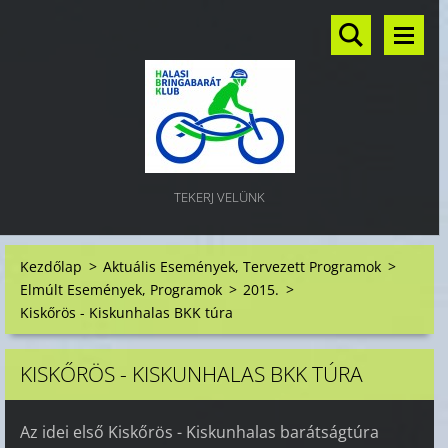
TEKERJ VELÜNK
Kezdőlap
>
Aktuális Események, Tervezett Programok
>
Elmúlt Események, Programok
>
2015.
>
Kiskőrös - Kiskunhalas BKK túra
KISKŐRÖS - KISKUNHALAS BKK TÚRA
Az idei első Kiskőrös - Kiskunhalas barátságtúra