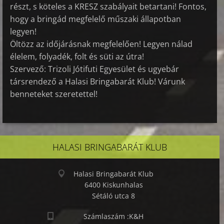
részt, s köteles a KRESZ szabályait betartani! Fontos,
hogy a bringád megfelelő műszaki állapotban
legyen!
Öltözz az időjárásnak megfelelően! Legyen nálad
élelem, folyadék, folt és süti az útra!
Szervező: Trizoli Jótifuti Egyesület és ugyebár
társrendező a Halasi Bringabarát Klub! Várunk
benneteket szeretettel!
HALASI BRINGABARÁT KLUB
Halasi Bringabarát Klub
6400 Kiskunhalas
Sétáló utca 8
Számlaszám :K&H