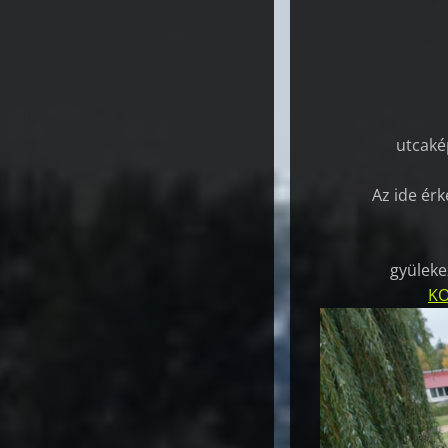
utcaké
Az ide ér
gyüleke
KO