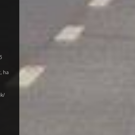
ő
, ha
ik/