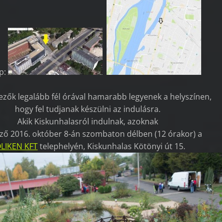
p:
kezők legalább fél órával hamarabb legyenek a helyszínen,
hogy fel tudjanak készülni az indulásra.
Akik Kiskunhalasról indulnak, azoknak
ző 2016. október 8-án szombaton délben (12 órakor) a
LIKEN KFT
telephelyén, Kiskunhalas Kötönyi út 15.