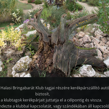
 Halasi Bringabarát Klub tagjai részére kerékpárszállító autó
biztosít,
 klubtagok kerékpárjait juttatja el a célpontig és vissza.
dezte a klubbal kapcsolatát, vagy szándékában áll kapcsol