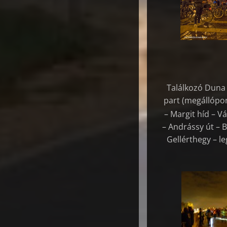
Találkozó Duna 
part (megállópon
– Margit híd – V
– Andrássy út – B
Gellérthegy – l