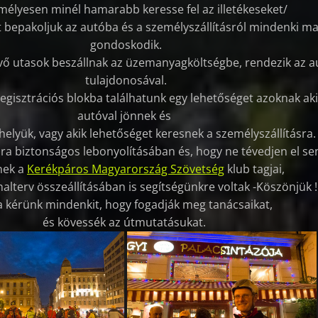
mélyesen minél hamarabb keresse fel az illetékeseket/
 bepakoljuk az autóba és a személyszállításról mindenki m
gondoskodik.
vő utasok beszállnak az üzemanyagköltségbe, rendezik az a
tulajdonosával.
regisztrációs blokba találhatunk egy lehetőséget azoknak aki
autóval jönnek és
elyük, vagy akik lehetőséget keresnek a személyszállításra.
ra biztonságos lebonyolításában és, hogy ne tévedjen el se
nek a
Kerékpáros Magyarország Szövetség
klub tagjai,
nalterv összeállításában is segítségünkre voltak -Köszönjük !
a kérünk mindenkit, hogy fogadják meg tanácsaikat,
és kövessék az útmutatásukat.