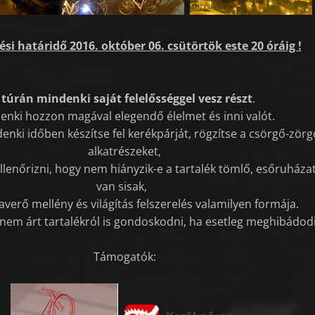
ési határidő 2016. október 06. csütörtök este 20 óráig !
 túrán mindenki saját felelősséggel vesz részt
.
enki hozzon magával elegendő élelmet és inni valót.
enki időben készítse fel kerékpárját, rögzítse a csörgő-zörg
alkatrészeket,
 ellenőrizni, hogy nem hiányzik-e a tartalék tömlő, esőruházat
van sisak,
averő mellény és világítás felszerelés valamilyen formája.
l nem árt tartalékról is gondoskodni, ha esetleg meghibádod
Támogatók: