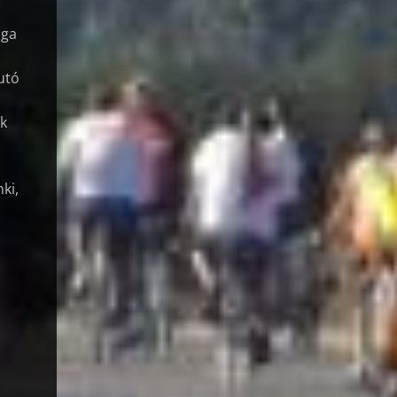
aga
utó
k
nki,