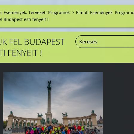
is Események, Tervezett Programok
>
Elmúlt Események, Program
l Budapest esti fényeit !
K FEL BUDAPEST
TI FÉNYEIT !