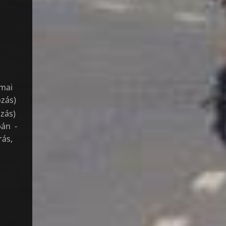
ómai
ózás)
ózás)
bán -
rás,