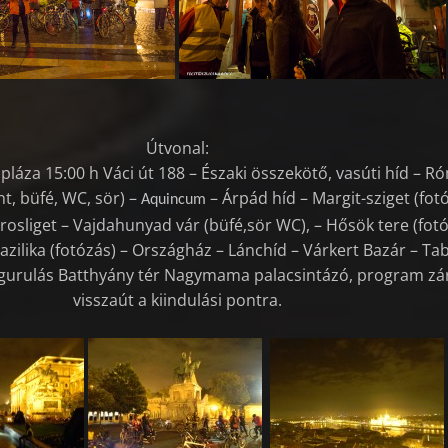
Útvonal:
pláza 15:00 h Váci út 188 – Északi összekötő, vasúti híd – R
t, büfé, WC, sör) –
– Árpád híd – Margit-sziget (fot
Aquincum
árosliget – Vajdahunyad vár (büfé,sör WC), – Hősök tere (fot
azilika (fotózás) – Országház – Lánchíd – Várkert Bazár – Ta
egurulás Batthyány tér Nagymama palacsintázó, program zá
visszaút a kiindulási pontra.