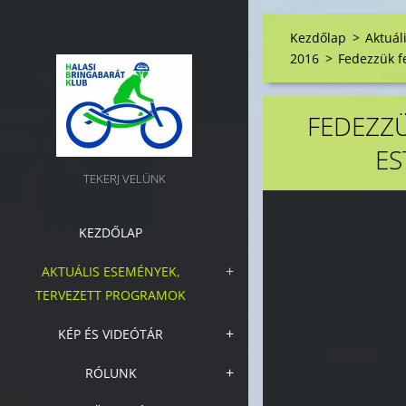
Kezdőlap
>
Aktuál
2016
>
Fedezzük fe
FEDEZZÜ
ES
TEKERJ VELÜNK
KEZDŐLAP
AKTUÁLIS ESEMÉNYEK,
TERVEZETT PROGRAMOK
KÉP ÉS VIDEÓTÁR
RÓLUNK