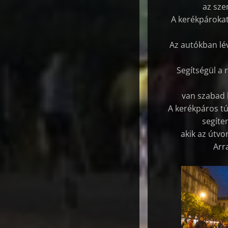
az sze
A kerékpárokat
Az autókban lé
Segítségül a 
van szabad h
A kerékpáros tú
segíte
akik az útvo
Arr