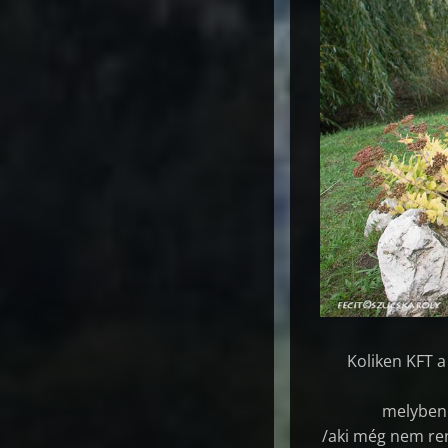
Koliken KFT a
melyben a
/aki még nem ren