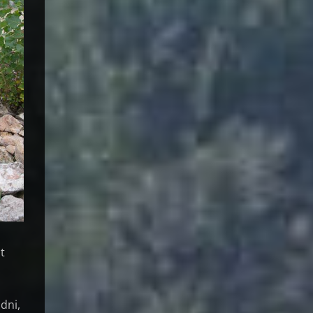
t
ódni,