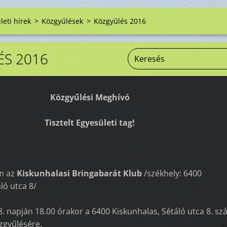
leti hírek
>
Közgyűlések
>
Közgyűlés 2016
S 2016
Közgyűlési Meghívó
Tisztelt Egyesületi tag!
m az
Kiskunhalasi Bringabarát Klub
/székhely: 6400
áló utca 8/
. napján 18.00 órakor a 6400 Kiskunhalas, Sétáló utca 8. s
özgyűlésére.