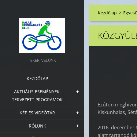
Kezdőlap
>
Egyesü
KÖZGYŰLÉ
TEKERJ VELÜNK
KEZDŐLAP
AKTUÁLIS ESEMÉNYEK,
TERVEZETT PROGRAMOK
Ezúton meghívo
Kiskunhalas, Sét
KÉP ÉS VIDEÓTÁR
RÓLUNK
2016. december 8
alatt tartandó k