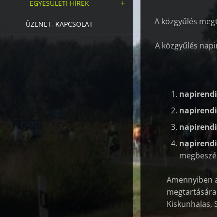
EGYESÜLETI HÍREK
A közgyűlés megta
ÜZENET, KAPCSOLAT
A közgyűlés napi
napirendi
napirendi
napirendi
napirendi
megbeszé
Amennyiben a
megtartására 
Kiskunhalas, S