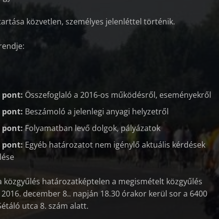
rtása közvetlen, személyes jelenléttel történik.
rendje:
 pont:
Összefoglaló a 2016-os működésről, eseményekről
 pont:
Beszámoló a jelenlegi anyagi helyzetről
 pont:
Folyamatban levő dolgok, pályázatok
 pont:
Egyéb határozatot nem igénylő aktuális kérdések
lése
 közgyűlés határozatképtelen a megismételt közgyűlés
2016. december 8.. napján 18.30 órakor kerül sor a 6400
étáló utca 8. szám alatt.