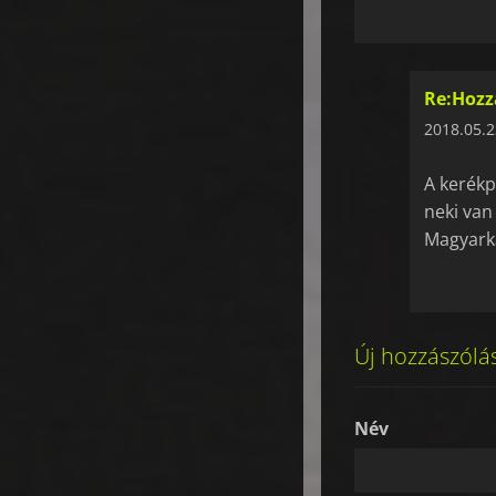
Re:Hozz
2018.05.2
A kerékp
neki van
Magyarka
Új hozzászólá
Név