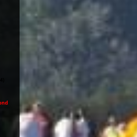
24)
ond