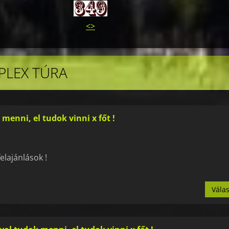
<>
IPLEX TÚRA
menni, el tudok vinni x főt !
elajánlások !
Vála