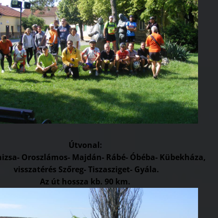
Útvonal:
izsa- Oroszlámos- Majdán- Rábé- Óbéba- Kübekháza,
visszatérés Szőreg- Tiszasziget- Gyála.
Az út hossza kb. 90 km.