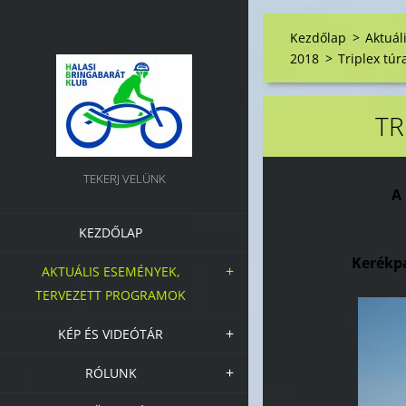
Kezdőlap
>
Aktuál
2018
>
Triplex túr
TR
TEKERJ VELÜNK
A 
KEZDŐLAP
Kerékp
AKTUÁLIS ESEMÉNYEK,
TERVEZETT PROGRAMOK
KÉP ÉS VIDEÓTÁR
RÓLUNK