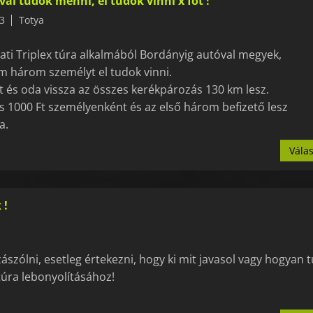
al tudok menni, el tudok vinni x főt !
3
Totya
ti Triplex túra alkalmából Bordányig autóval megyek,
 három személyt el tudok vinni.
t és oda vissza az összes kerékpározás 130 km lesz.
s 1000 Ft személyenként és az első három befizető lesz
a.
Vála
 !
zászólni, esetleg értekezni, hogy ki mit javasol vagy hogyan 
túra lebonyolításához!