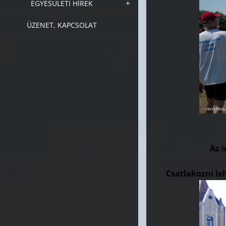
EGYESÜLETI HÍREK
ÜZENET, KAPCSOLAT
Az 
Csatlakozni le