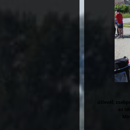
útlevél, zsebp
az id
Min