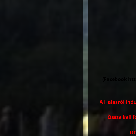
(Facebook ht
A Halasról in
Össze kell f
Öt