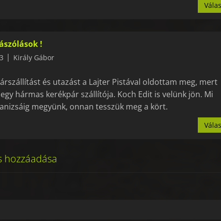
Vála
ászólások !
3
Király Gábor
árszállítást és utazást a Lajter Pistával oldottam meg, mert
 egy hármas kerékpár szállítója. Koch Edit is velünk jön. Mi
nizsáig megyünk, onnan tesszük meg a kört.
Vála
s hozzáadása