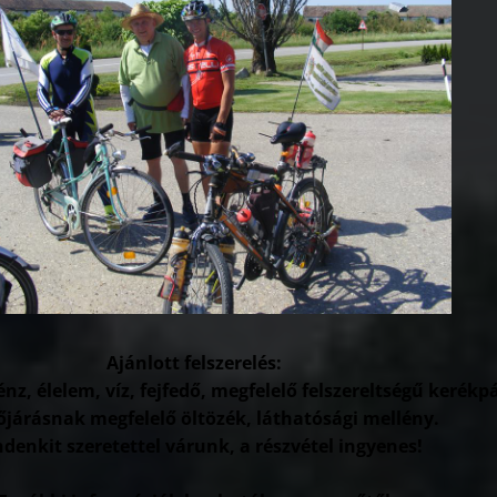
Ajánlott felszerelés:
énz, élelem, víz, fejfedő, megfelelő felszereltségű kerékp
őjárásnak megfelelő öltözék, láthatósági mellény.
denkit szeretettel várunk, a részvétel ingyenes!