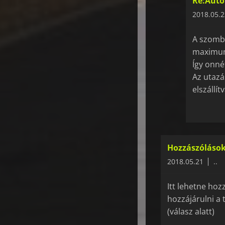
Re:Autóv
2018.05.2
A szomba
maximum
Így onné
Az utazá
elszállítv
Hozzászólások
2018.05.21
..
Itt lehetne hoz
hozzájárulni a 
(válasz alatt)