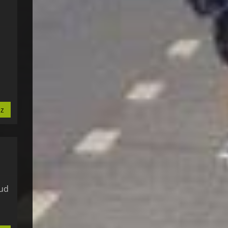
sz
tud