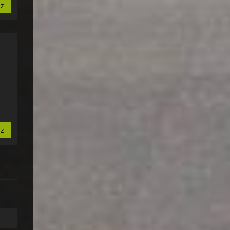
sz
sz