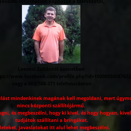
További információk kaphatók a szervezőtől,
Losonci Zoltántól üzenetben
tps://www.facebook.com/profile.php?id=1000055008762
vagy a 063/588-371 telefonszámon
dulást mindenkinek magának kell megoldani, mert úgym
nincs központi szállítójármű.
ogni, és megbeszélni, hogy ki kivel, és hogy hogyan, kivel
tudjátok szállítani a bringákat.
leteket, javaslatokat itt alul lehet megbeszélni.