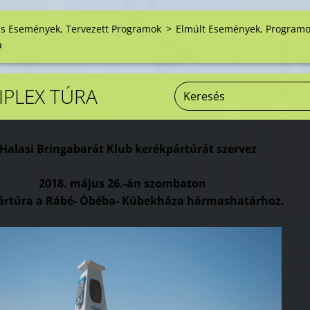
is Események, Tervezett Programok
>
Elmúlt Események, Program
a
IPLEX TÚRA
Halasi Bringabarát Klub kerékpártúrát szervez
2018. május 26.-án szombaton
ártúra a Rábé- Óbéba- Kübekháza hármashatárhoz.