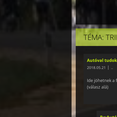
TÉMA: TR
Autóval tudok 
2018.05.21
..
Ide jöhetnek a f
(válasz alá)