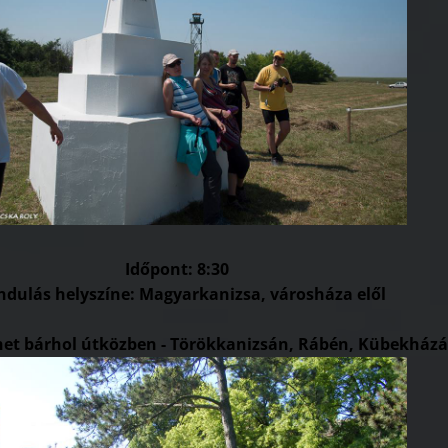
Időpont: 8:30
indulás helyszíne: Magyarkanizsa, városháza elől
het bárhol útközben - Törökkanizsán, Rábén, Kübekházá