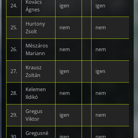
Kovács
24.
igen
igen
Ágnes
Hurtony
25.
nem
nem
Zsolt
Mészáros
26.
nem
nem
Mariann
Krausz
27.
igen
igen
Zoltán
Kelemen
28.
nem
nem
Ildikó
Gregus
29.
igen
nem
Viktor
Gregusné
30.
igen
nem