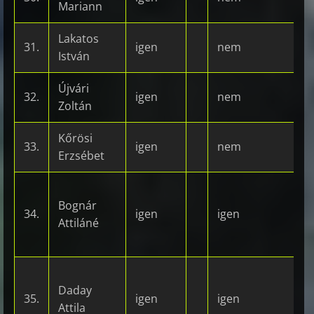
Mariann
Lakatos
31.
igen
nem
István
Újvári
32.
igen
nem
Zoltán
Kőrösi
33.
igen
nem
Erzsébet
Bognár
34.
igen
igen
Attiláné
Daday
35.
igen
igen
Attila