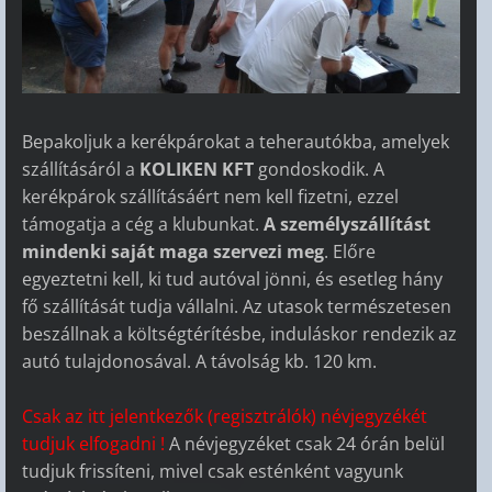
Bepakoljuk a kerékpárokat a teherautókba, amelyek
szállításáról a
KOLIKEN KFT
gondoskodik. A
kerékpárok szállításáért nem kell fizetni, ezzel
támogatja a cég a klubunkat.
A személyszállítást
mindenki saját maga szervezi meg
. Előre
egyeztetni kell, ki tud autóval jönni, és esetleg hány
fő szállítását tudja vállalni. Az utasok természetesen
beszállnak a költségtérítésbe, induláskor rendezik az
autó tulajdonosával. A távolság kb. 120 km.
Csak az itt jelentkezők (regisztrálók) névjegyzékét
tudjuk elfogadni !
A névjegyzéket csak 24 órán belül
tudjuk frissíteni, mivel csak esténként vagyunk