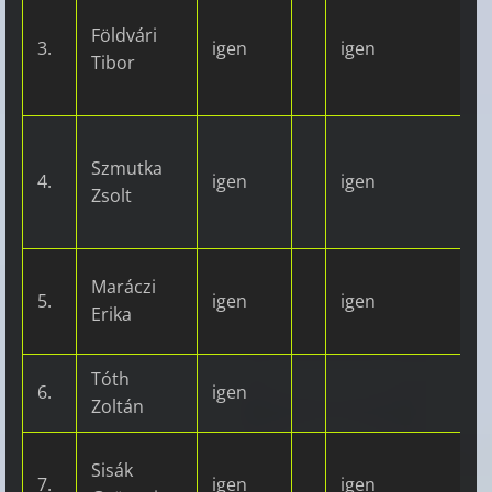
Földvári
3.
igen
igen
Tibor
Szmutka
4.
igen
igen
Zsolt
Maráczi
5.
igen
igen
Erika
Tóth
6.
igen
Zoltán
Sisák
7.
igen
igen