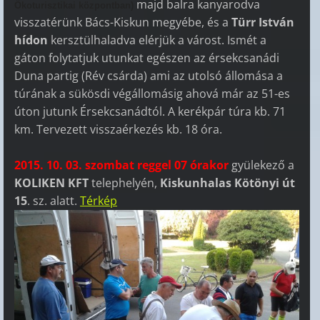
majd balra kanyarodva
Ökoturisztikai központban)
visszatérünk Bács-Kiskun megyébe, és a
Türr István
hídon
kersztülhaladva elérjük a várost.
Ismét a
gáton folytatjuk utunkat egészen az érsekcsanádi
Duna partig (Rév csárda) ami az utolsó állomása a
túrának a sükösdi végállomásig ahová már az 51-es
úton jutunk Érsekcsanádtól. A kerékpár túra kb. 71
km. Tervezett visszaérkezés kb. 18 óra.
2015. 10. 03. szombat reggel 07 órakor
gyülekező a
KOLIKEN KFT
telephelyén,
Kiskunhalas Kötönyi út
15
. sz. alatt.
Térkép