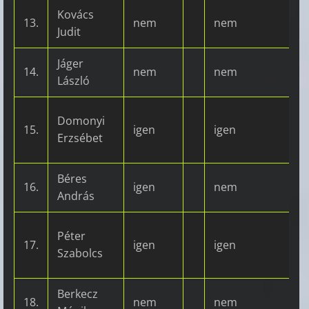
Kovács
13.
nem
nem
Judit
Jáger
14.
nem
nem
László
Domonyi
15.
igen
igen
Erzsébet
Béres
16.
igen
nem
András
Péter
17.
igen
igen
Szabolcs
Berkecz
18.
nem
nem