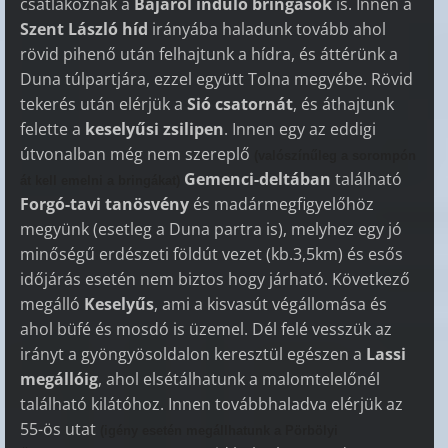
csatlakoznak a
Bajáról induló bringások
is. Innen a
Szent
László híd
irányába haladunk tovább ahol
rövid pihenő után felhajtunk a hídra, és áttérünk a
Duna túlpartjára, ezzel együtt Tolna megyébe. Rövid
tekerés után elérjük a
Sió csatornát
, és áthajtunk
felette a
keselyűsi zsilipen
. Innen egy az eddigi
útvonalban még nem szereplő
(valószínűleg a sorompón
Gemenci-deltában
található
át kell emelni a bringákat)
Forgó-tavi tanösvény
és madármegfigyelőhöz
megyünk (esetleg a Duna partra is), melyhez egy jó
minőségű erdészeti földút vezet (kb.3,5km) és esős
időjárás esetén nem biztos hogy járható. Következő
megálló
Keselyűs
, ami a kisvasút végállomása és
ahol büfé és mosdó is üzemel.
Dél felé vesszük az
irányt a gyöngyösoldalon keresztül egészen a
Lassi
megállóig
, ahol elsétálhatunk a malomtelelőnél
található kilátóhoz.
Innen továbbhaladva elérjük az
55-ös utat
(igény esetén megállhatunk a Pörbölyi