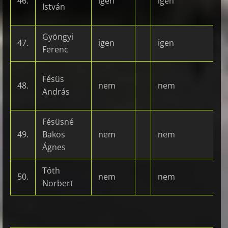
46.
igen
igen
István
Gyöngyi
47.
igen
igen
Ferenc
Fésüs
48.
nem
nem
András
Fésüsné
49.
Bakos
nem
nem
Ágnes
Tóth
50.
nem
nem
Norbert