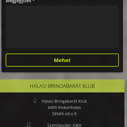
Megjegyzés *
HALASI BRINGABARÁT KLUB
Halasi Bringabarát Klub
6400 Kiskunhalas
Sétáló utca 8
Számlaszám :K&H