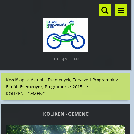
TEKERJ VELÜNK
Kezdőlap
>
Aktuális Események, Tervezett Programok
>
Elmúlt Események, Programok
>
2015.
>
KOLIKEN - GEMENC
KOLIKEN - GEMENC