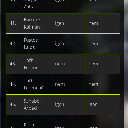
Zoltán
Bartucz
41.
igen
nem
Kálmán
Füstös
42.
igen
nem
Lajos
Tóth
43.
nem
nem
Ferenc
Tóth
44.
nem
nem
Ferencné
Szhabó
45.
igen
igen
Árpád
Kőrösi