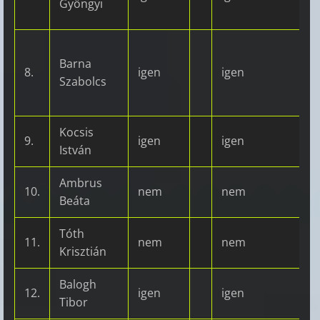
Gyöngyi
Barna
8.
igen
igen
Szabolcs
Kocsis
9.
igen
igen
István
Ambrus
10.
nem
nem
Beáta
Tóth
11.
nem
nem
Krisztián
Balogh
12.
igen
igen
Tibor