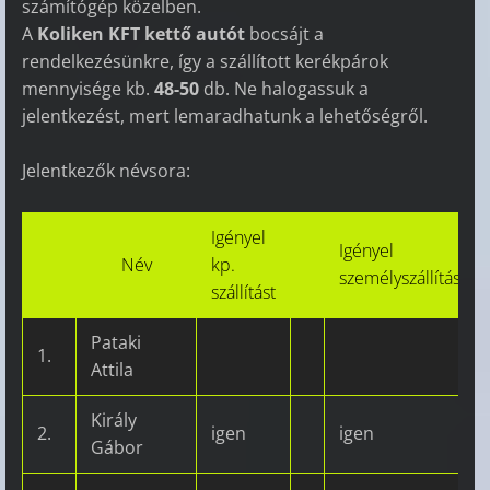
számítógép közelben.
A
Koliken KFT kettő autót
bocsájt a
rendelkezésünkre, így a szállított kerékpárok
mennyisége kb.
48-50
db. Ne halogassuk a
jelentkezést, mert lemaradhatunk a lehetőségről.
Jelentkezők névsora:
Igényel
Igényel
Név
kp.
személyszállítást
szállítást
Pataki
1.
Attila
Király
2.
igen
igen
Gábor