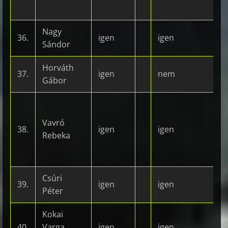
Nagy
36.
igen
igen
Sándor
Horváth
37.
igen
nem
Gábor
Vavró
38.
igen
igen
Rebeka
Csúri
39.
igen
igen
Péter
Kokai
40.
Varga
igen
igen