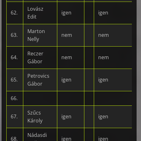
Lovász
62.
igen
igen
Edit
Marton
63.
nem
nem
Nelly
Reczer
64.
nem
nem
Gábor
Petrovics
65.
igen
igen
Gábor
66.
Szűcs
67.
igen
igen
Károly
Nádasdi
68.
igen
igen