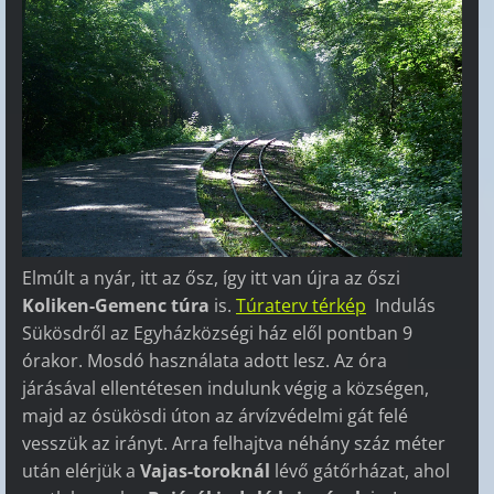
Elmúlt a nyár, itt az ősz, így itt van újra az őszi
Koliken-Gemenc túra
is.
Túraterv térkép
Indulás
Sükösdről az Egyházközségi ház elől pontban 9
órakor. Mosdó használata adott lesz. Az óra
járásával ellentétesen indulunk végig a községen,
majd az ósükösdi úton az árvízvédelmi gát felé
vesszük az irányt. Arra felhajtva néhány száz méter
után elérjük a
Vajas-toroknál
lévő gátőrházat, ahol