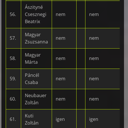
Ászityné
56.
Csesznegi
nem
nem
Beatrix
Magyar
57.
nem
nem
Zsuzsanna
Magyar
58.
nem
nem
Márta
Páncél
59.
nem
nem
Csaba
Neubauer
60.
nem
nem
Zoltán
Kuti
61.
igen
igen
Zoltán