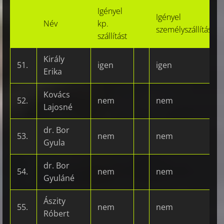
Igényel
Igényel
Név
kp.
személyszállítást
szállítást
Király
51.
igen
igen
Erika
Kovács
52.
nem
nem
Lajosné
dr. Bor
53.
nem
nem
Gyula
dr. Bor
54.
nem
nem
Gyuláné
Ászity
55.
nem
nem
Róbert