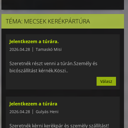
TÉMA: MECSEK KERÉKPÁRTÚRA
Jelentkezem a túrára.
2026.04.28
Tamaskó Misi
Szeretnék részt venni a túrán.Személy és
bicószállítást kérnék.Köszi..
Válasz
Jelentkezem a túrára
2026.04.28
Gulyás Heni
Szeretnék kèrni kerèkpár ès szemèly szállítást!