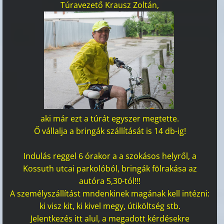
Túravezető Krausz Zoltán,
aki már ezt a túrát egyszer megtette.
Ő vállalja a bringák szállítását is 14 db-ig!
Indulás reggel 6 órakor a a szokásos helyről, a
Kossuth utcai parkolóból, bringák fölrakása az
autóra 5,30-tól!!!
A személyszállítást mndenkinek magának kell intézni:
ki visz kit, ki kivel megy, útiköltség stb.
Jelentkezés itt alul,
a megadott kérdésekre