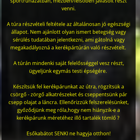
sportruházatban, mezben/felsőben javasolt részt
venni.
A túra részvételi feltétele az általánosan jó egészségi
állapot. Nem ajánlott olyan ismert betegség vagy
sérülés tudatában jelentkezni, ami gátolná vagy
megakadályozná a kerékpártúrán való részvételt.
A túrán mindenki saját felelősséggel vesz részt,
ügyeljünk egymás testi épségére.
Készítsük fel kerékpárunkat az útra, rögzítsük a
csörgő - zörgő alkatrészeket és cseppentsünk pár
csepp olajat a láncra. Ellenőrizzük felszerelésünket,
győződjünk meg róla,hogy nem hiányzik-e a
kerékpárunk méretéhez illő tartalék tömlő ?
Esőkabátot SENKI ne hagyja otthon!