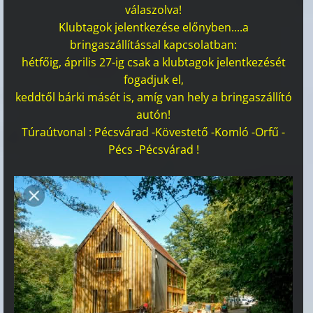
válaszolva!
Klubtagok jelentkezése előnyben....a
bringaszállítással kapcsolatban:
hétfőig, április 27-ig csak a klubtagok jelentkezését
fogadjuk el,
keddtől bárki másét is, amíg van hely a bringaszállító
autón!
Túraútvonal : Pécsvárad -Kövestető -Komló -Orfű -
Pécs -Pécsvárad !