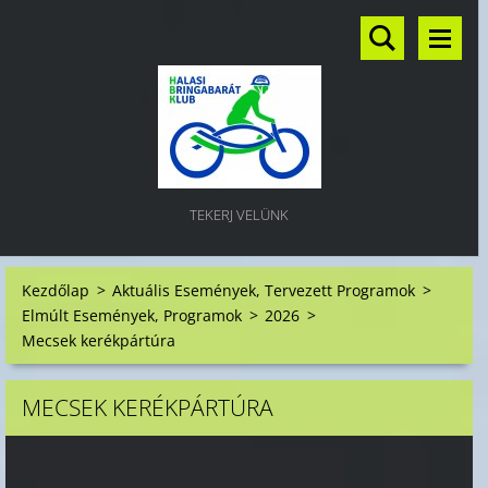
TEKERJ VELÜNK
Kezdőlap
>
Aktuális Események, Tervezett Programok
>
Elmúlt Események, Programok
>
2026
>
Mecsek kerékpártúra
MECSEK KERÉKPÁRTÚRA