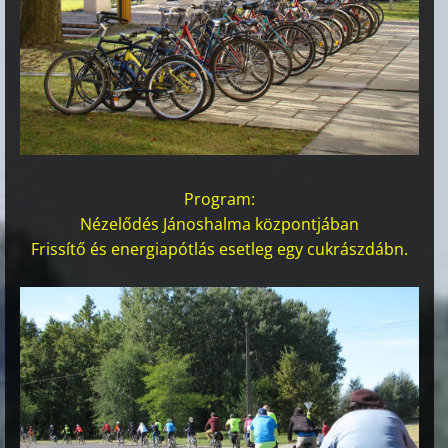
Program:
Nézelődés Jánoshalma központjában
Frissítő és energiapótlás esetleg egy cukrászdábn.