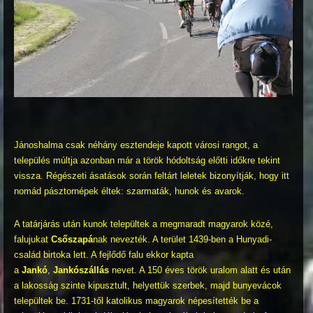
Jánoshalma csak néhány esztendeje kapott városi rangot, a
település múltja azonban már a török hódoltság előtti időkre tekint
vissza. Régészeti ásatások során feltárt leletek bizonyítják, hogy itt
nomád pásztornépek éltek: szarmaták, hunok és avarok.
A tatárjárás után kunok települtek a megmaradt magyarok közé,
falujukat
Csőszapá
nak nevezték. A terület 1439-ben a Hunyadi-
család birtoka lett. A fejlődő falu ekkor kapta
a
Jankó
,
Jankószállás
nevet. A 150 éves török uralom alatt és után
a lakosság szinte kipusztult, helyettük szerbek, majd bunyevácok
települtek be. 1731-től katolikus magyarok népesítették be a