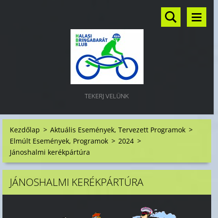
TEKERJ VELÜNK
Kezdőlap
>
Aktuális Események, Tervezett Programok
>
Elmúlt Események, Programok
>
2024
>
Jánoshalmi kerékpártúra
JÁNOSHALMI KERÉKPÁRTÚRA