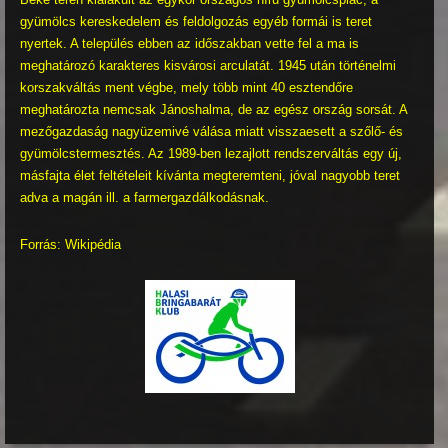
gyümölcs kereskedelem és feldolgozás egyéb formái is teret
nyertek. A település ebben az időszakban vette fel a ma is
meghatározó karakteres kisvárosi arculatát. 1945 után történelmi
korszakváltás ment végbe, mely több mint 40 esztendőre
meghatározta nemcsak Jánoshalma, de az egész ország sorsát. A
mezőgazdaság nagyüzemivé válása miatt visszaesett a szőlő- és
gyümölcstermesztés. Az 1989-ben lezajlott rendszerváltás egy új,
másfajta élet feltételeit kívánta megteremteni, jóval nagyobb teret
adva a magán ill. a farmergazdálkodásnak.
Forrás: Wikipédia