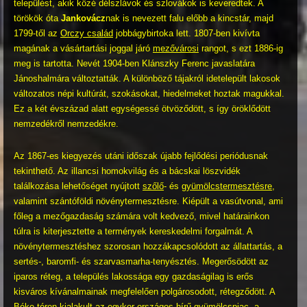
települést, akik közé délszlávok és szlovákok is keveredtek. A
törökök óta
Jankovácz
nak is nevezett falu előbb a kincstár, majd
1799-től az
Orczy család
jobbágybirtoka lett. 1807-ben kivívta
magának a vásártartási joggal járó
mezővárosi
rangot, s ezt 1886-ig
meg is tartotta. Nevét 1904-ben Klánszky Ferenc javaslatára
Jánoshalmára változtatták. A különböző tájakról idetelepült lakosok
változatos népi kultúrát, szokásokat, hiedelmeket hoztak magukkal.
Ez a két évszázad alatt egységessé ötvöződött, s így öröklődött
nemzedékről nemzedékre.
Az 1867-es kiegyezés utáni időszak újabb fejlődési periódusnak
tekinthető. Az illancsi homokvilág és a bácskai löszvidék
találkozása lehetőséget nyújtott
szőlő
- és
gyümölcstermesztésre
,
valamint szántóföldi növénytermesztésre. Kiépült a vasútvonal, ami
főleg a mezőgazdaság számára volt kedvező, mivel határainkon
túlra is kiterjesztette a termények kereskedelmi forgalmát. A
növénytermesztéshez szorosan hozzákapcsolódott az állattartás, a
sertés-, baromfi- és szarvasmarha-tenyésztés. Megerősödött az
iparos réteg, a település lakossága egy gazdaságilag is erős
kisváros kívánalmainak megfelelően polgárosodott, rétegződött. A
Béke téren kialakult az egykor országos hírű gyümölcspiac, a