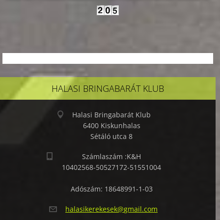
HALASI BRINGABARÁT KLUB
Halasi Bringabarát Klub
6400 Kiskunhalas
Sétáló utca 8
Számlaszám :K&H
10402568-50527172-51551004
Adószám: 18648991-1-03
halasike
rekesek@
gmail.co
m