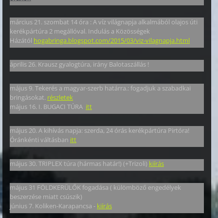
március 21. szombat 14 óra : A víz világnapja alkalmából olajos úti
kerékpártúra 2 megállóval. Indulás a Közösségek
Házától
hogabringa.blogspot.com/2015/03/viz-vilagnapja.html
április 26. Krausz gyalogtúra, irány Balotaszállás !
május 9. Tekerés a magyar-szerb határra.: fogadjuk a szabadkai
bringásokat.
részletek
május 16. I. BUGACI TÚRA
itt
május 20. A kihívás napja: szerda, 24 órás kerékpártúra Pirtóra!
Óránkénti váltásban
itt
május 30. TRIPLEX túra (hármas határ!) (+Trizoli)
kiírás
május 31 FÖLDKERÜLŐK fogadása ( külömböző engedélyek
beszerzése miatt csúszik)
június 7. Koliken-Karapancsa -
kiírás