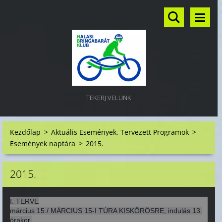
TEKERJ VELÜNK
Kezdőlap
>
Aktuális Események, Tervezett Programok
>
Események naptára
>
2015.
2015.
I. TERVE
március 15./ MÁRCIUS 15-I TÚRA KISKŐRÖSRE, indulás 13.
órakor.