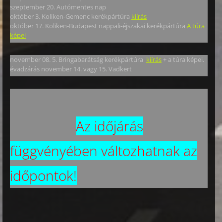
szeptember 20. Autómentes nap
október 3. Koliken-Gemenc kerékpártúra
kiírás
október 17. Koliken-Budapest nappali-éjszakai kerékpártúra
A túra
képei
november 08. 5. Bringabarátság kerékpártúra
kiírás
+ a túra képei.
évadzárás november 14. vagy 15. Vadkert
Az időjárás
függvényében változhatnak az
időpontok!