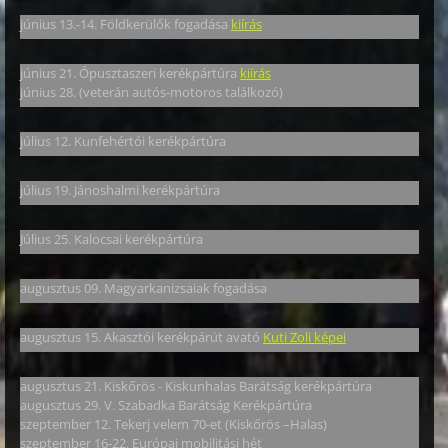
június 13.-14. Földkerülők fogadása
kiírás
június 21. Ópusztaszeri kerékpártúra
kiírás
június 28. (veterán autós-motoros találkozó)
július 12. Kunfehértói kerékpártúra
július 19. Jánoshalmi kerékpártúra
Július 25. Kalocsai kerékpártúra
augusztus 09. Magyarkanizsaiak fogadása
augusztus 15. Akasztói kerékpárút avató
Kuti Zoli képei
augusztus 21. Kiskőrös - Kiskunhalas Barátság kerékpártúra
augusztus 29. V. Szabadka Barátság Kerékpártúra
szeptember 12. Tekerj velem 70-et (Kiskőrös –Halas)
szeptember 16-22. Európai mobilitási hét