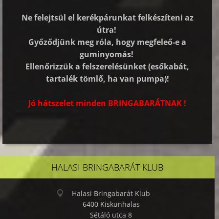
Ne felejtsül el kerékpárunkat felkészíteni az
útra!
Győződjünk meg róla, hogy megfeleő-e a
guminyomás!
Ellenőrizzük a felszerelésünket (esőkabát,
tartalék tömlő, ha van pumpa)!
Jó hátszelet minden BRINGABARÁTNAK !
HALASI BRINGABARÁT KLUB
Halasi Bringabarát Klub
6400 Kiskunhalas
Sétáló utca 8