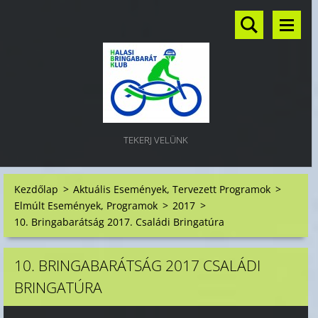
TEKERJ VELÜNK
Kezdőlap
>
Aktuális Események, Tervezett Programok
>
Elmúlt Események, Programok
>
2017
>
10. Bringabarátság 2017. Családi Bringatúra
10. BRINGABARÁTSÁG 2017 CSALÁDI
BRINGATÚRA