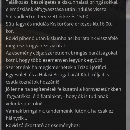
Találkozás, beszélgetés a kiskunhalasi bringásokkal,
elemózsiánk elfogyasztása után indulás vissza
Soltvadkertre, tervezett érkezés:15.00
Süti-fagyi és indulás Kiskőrösre érkezés kb.16.00.-
kor.
Rövid pihenő után kiskunhalasi barátaink visszafelé
megteszik ugyanezt az utat.
Az esemény célja: szeretnénk bringás barátságokat
kötni, hogy több eseményen legyünk együtt!
Szeretnénk ha megismernétek a Trizoli Jótifuti
Egyesület és a Halasi Bringabarát Klub céljait, s
csatlakoznátok hozzánk!
Jó lenne ha segítenétek felkutatni a környezetünkben
fogyatékkal élő fiatalokat, - hogy ők is tudjanak
velünk sportolni!
Vannak bringáink, tandemeink, futónk, ha csak ez
hiányzik…
Rövid tájékoztató az eseményhez: