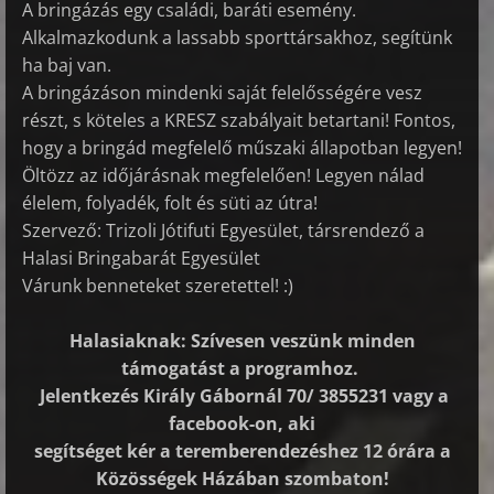
A bringázás egy családi, baráti esemény.
Alkalmazkodunk a lassabb sporttársakhoz, segítünk
ha baj van.
A bringázáson mindenki saját felelősségére vesz
részt, s köteles a KRESZ szabályait betartani! Fontos,
hogy a bringád megfelelő műszaki állapotban legyen!
Öltözz az időjárásnak megfelelően! Legyen nálad
élelem, folyadék, folt és süti az útra!
Szervező: Trizoli Jótifuti Egyesület, társrendező a
Halasi Bringabarát Egyesület
Várunk benneteket szeretettel! :)
Halasiaknak: Szívesen veszünk minden
támogatást a programhoz.
Jelentkezés Király Gábornál 70/ 3855231 vagy a
facebook-on, aki
segítséget kér a teremberendezéshez 12 órára a
Közösségek Házában szombaton!