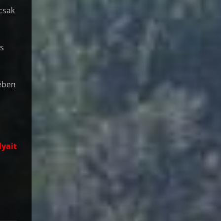
csak
ós
jében
lyait