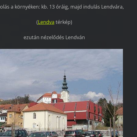
lás a környéken: kb. 13 óráig, majd indulás Lendvára,
(
Lendva
térkép)
ezután nézelődés Lendván