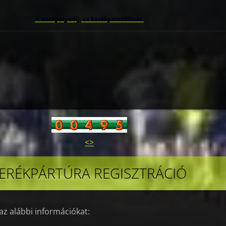
+ autópályadíj, és kerékpárszállítás.
<>
ERÉKPÁRTÚRA REGISZTRÁCIÓ
az alábbi információkat: