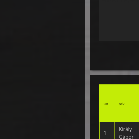
Sor
Név
Király
1,
Gábor