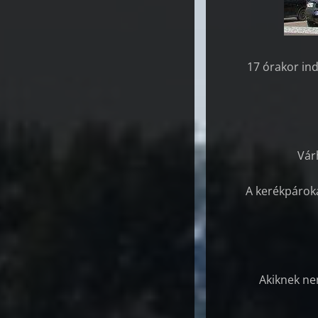
17 órakor ind
Vár
A kerékpároka
Akiknek nem