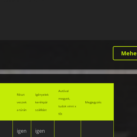
Autóval
Részt
Igényelek
megyek,
veszek
kerékpár
Megjegyzés
tudok vinni x
a túrán
szállítást
főt
igen
igen