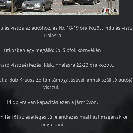
ulás vissza az autóhoz, és kb. 18-19 óra között indulás vissz
Halasra
útközben egy megálló:Kb. Siófok környékén
ható visszaérkezés Kiskunhalasra 22-23 óra között.
t a klub Krausz Zoltán támogatásával, annak szállító autój
visszük.
14 db –ra van kapacitás ezen a járművön.
 fér föl az esetleges túljelentkezés miatt azt magának kell
megoldani.