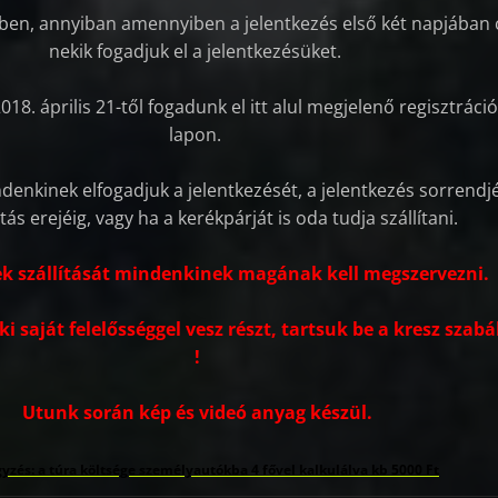
ben, annyiban amennyiben a jelentkezés első két napjában 
nekik fogadjuk el a jelentkezésüket.
018. április 21-től fogadunk el itt alul megjelenő regisztráci
lapon.
indenkinek elfogadjuk a jelentkezését, a jelentkezés sorrend
tás erejéig, vagy ha a kerékpárját is oda tudja szállítani.
k szállítását mindenkinek magának kell megszervezni.
 saját felelősséggel vesz részt, tartsuk be a kresz szabá
!
Utunk során kép és videó anyag készül.
yzés: a túra költsége személyautókba 4 fővel kalkulálva kb 5000 Ft