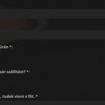
úrán *:
ár szállítást? *:
 tudok vinni x főt. *