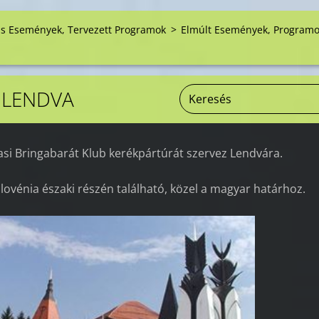
is Események, Tervezett Programok
>
Elmúlt Események, Program
LENDVA
asi Bringabarát Klub kerékpártúrát szervez Lendvára.
lovénia északi részén található, közel a magyar határhoz.