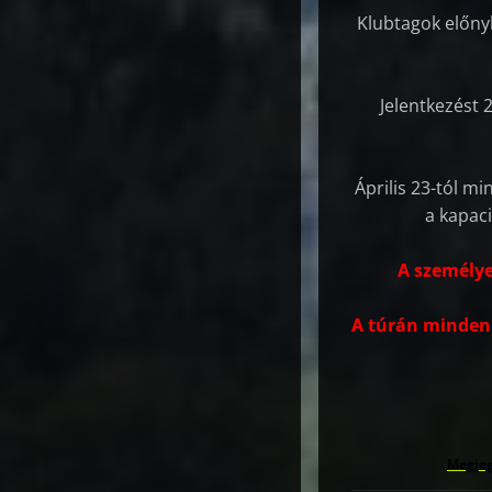
Klubtagok előny
Jelentkezést 2
Április 23-tól m
a kapaci
A személye
A túrán mindenki
Megjeg