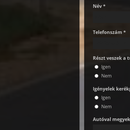
Név *
Telefonszám *
Részt veszek a t
Igen
Nem
Igényelek kerékp
Igen
Nem
Autóval megyek,