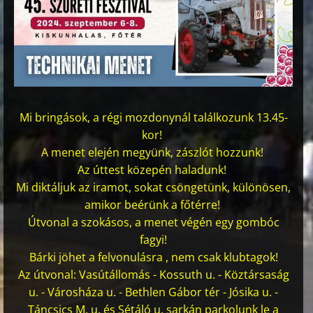
Mi bringások, a régi mozdonynál találkozunk 13.45-
kor!
A menet elején megyünk, zászlót hozzunk!
Az úttest közepén haladunk!
Mi diktáljuk az iramot, sokat csöngetünk, különösen,
amikor beérünk a főtérre!
Útvonal a szokásos, a menet végén egy gombóc
fagyi!
Bárki jöhet a felvonulásra , nem csak klubtagok!
Az útvonal: Vasútállomás - Kossuth u. - Köztársaság
u. - Városháza u. - Bethlen Gábor tér - Jósika u. -
Táncsics M. u. és Sétáló u. sarkán parkolunk le a