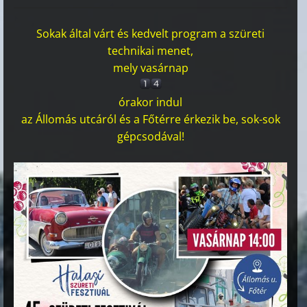
Sokak által várt és kedvelt program a szüreti
technikai menet,
mely vasárnap
órakor indul
az Állomás utcáról és a Főtérre érkezik be, sok-sok
gépcsodával!