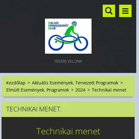
TEKERJ VELÜNK
Kezdőlap
>
Aktuális Események, Tervezett Programok
>
Elmúlt Események, Programok
>
2024
>
Technikai menet
TECHNIKAI MENET.
Technikai menet