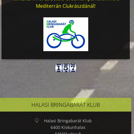
Mediterrán Cíukrászdánál!
HALASI BRINGABARÁT KLUB
Halasi Bringabarát Klub
6400 Kiskunhalas
Sétáló utca 8