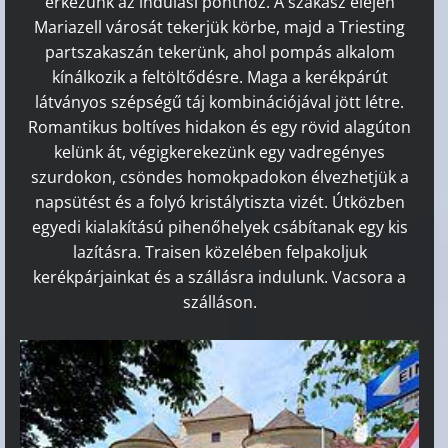
érkezünk az indulási ponthoz. A szakasz elején
Mariazell városát tekerjük körbe, majd a Triesting
partszakaszán tekerünk, ahol pompás alkalom
kínálkozik a feltöltődésre. Maga a kerékpárút
látványos szépségű táj kombinációjával jött létre.
Romantikus boltíves hidakon és egy rövid alagúton
kelünk át, végigkerekezünk egy vadregényes
szurdokon, csöndes homokpadokon élvezhetjük a
napsütést és a folyó kristálytiszta vizét. Útközben
egyedi kialakítású pihenőhelyek csábítanak egy kis
lazításra. Traisen közelében felpakoljuk
kerékpárjainkat és a szállásra indulunk. Vacsora a
szálláson.