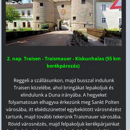
2. nap. Traisen - Traismauer - Kiskunhalas (55 km
kerékpározás)
Reggeli a szállásunkon, majd busszal indulunk
Traisen közelébe, ahol bringákat lepakoljuk és
elindulunk a Duna irányába. A hegyeket
folyamatosan elhagyva érkezünk meg Sankt Polten
városába, itt ebédszünettel egybekötött városnézést
tartunk, majd tovább tekerünk Traismauer városába.
Rövid városnézés, majd felpakoljuk kerékpárjainkat