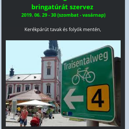
bringatúrát szervez
2019. 06. 29 - 30 (szombat - vasárnap)
Kerékpárút tavak és folyók mentén,