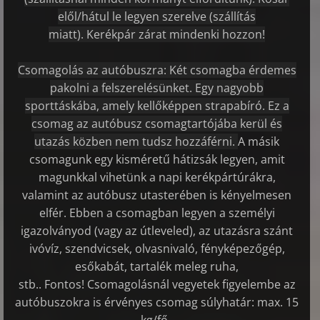
elől/hátul le legyen szerelve (szállítás
miatt).
Kerékpár zárat mindenki hozzon!
Csomagolás az autóbuszra:
Két csomagba érdemes
pakolni a felszerelésünket. Egy nagyobb
sporttáskába, amely kellőképpen strapabíró. Ez a
csomag az autóbusz csomagtartójába kerül és
utazás közben nem tudsz hozzáférni.
A másik
csomagunk egy kisméretű hátizsák legyen, amit
magunkkal vihetünk a napi kerékpártúrákra,
valamint az autóbusz utasterében is kényelmesen
elfér. Ebben a csomagban legyen a személyi
igazolványod (vagy az útleveled), az utazásra szánt
ivóvíz, szendvicsek, olvasnivaló, fényképezőgép,
esőkabát, tartalék meleg ruha,
stb..
Fontos! Csomagolásnál vegyetek figyelembe az
autóbuszokra is érvényes csomag súlyhatár: max. 15