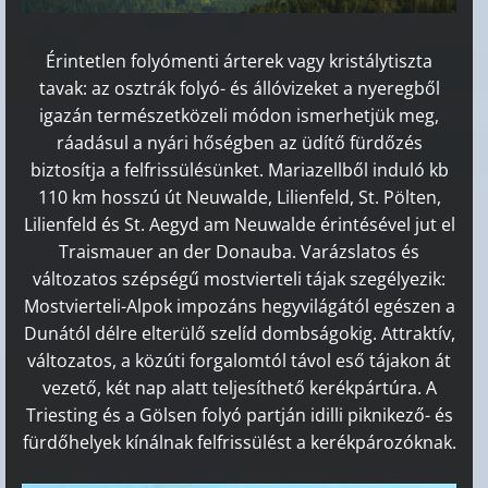
Érintetlen folyómenti árterek vagy kristálytiszta
tavak: az osztrák folyó- és állóvizeket a nyeregből
igazán természetközeli módon ismerhetjük meg,
ráadásul a nyári hőségben az üdítő fürdőzés
biztosítja a felfrissülésünket. Mariazellből induló kb
110 km hosszú út Neuwalde, Lilienfeld, St. Pölten,
Lilienfeld és St. Aegyd am Neuwalde érintésével jut el
Traismauer an der Donauba. Varázslatos és
változatos szépségű mostvierteli tájak szegélyezik:
Mostvierteli-Alpok impozáns hegyvilágától egészen a
Dunától délre elterülő szelíd dombságokig. Attraktív,
változatos, a közúti forgalomtól távol eső tájakon át
vezető, két nap alatt teljesíthető kerékpártúra. A
Triesting és a Gölsen folyó partján idilli piknikező- és
fürdőhelyek kínálnak felfrissülést a kerékpározóknak.