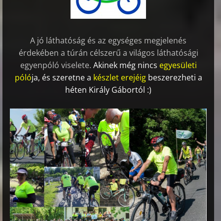
A jó láthatóság és az egységes megjelenés
érdekében a túrán célszerű a világos láthatósági
egyenpóló viselete.
Akinek még nincs
egyesületi
póló
ja,
és szeretne
a
készlet erejéig
beszerezheti a
héten Király Gábortól :)