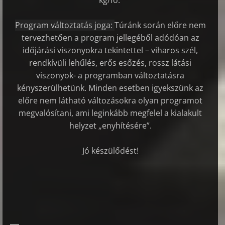
kg/fő.
Program változtatás joga:
Túránk során előre nem
tervezhetően a program jellegéből adódóan az
időjárási viszonyokra tekintettel – viharos szél,
rendkívüli lehűlés, erős esőzés, rossz látási
viszonyok- a programban változtatásra
kényszerülhetünk. Minden esetben igyekszünk az
előre nem látható változásokra olyan programot
megvalósítani, ami leginkább megfelel a kialakult
helyzet „enyhítésére”.
Jó készülődést!