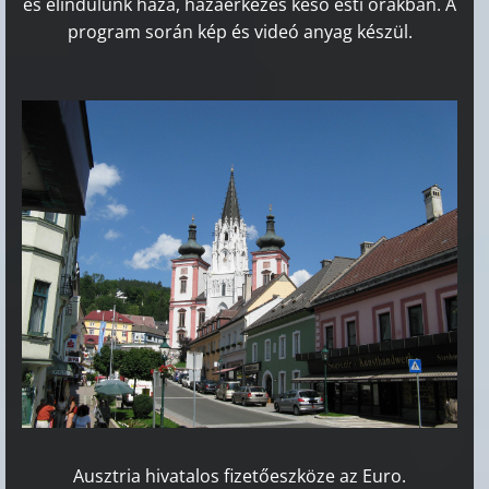
és elindulunk haza, hazaérkezés késő esti órákban.
A
program során kép és videó anyag készül.
Ausztria hivatalos fizetőeszköze az Euro.