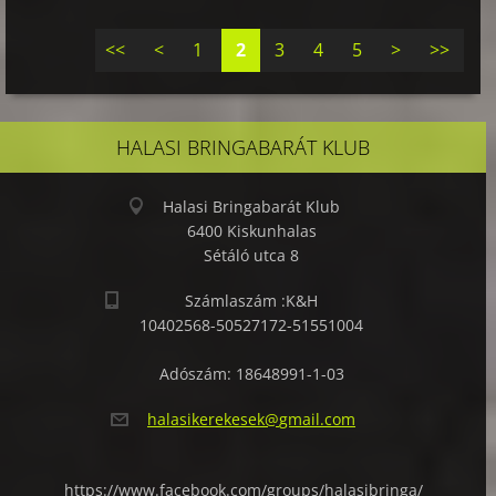
<<
<
1
2
3
4
5
>
>>
HALASI BRINGABARÁT KLUB
Halasi Bringabarát Klub
6400 Kiskunhalas
Sétáló utca 8
Számlaszám :K&H
10402568-50527172-51551004
Adószám: 18648991-1-03
halasike
rekesek@
gmail.co
m
https://www.facebook.com/groups/halasibringa/