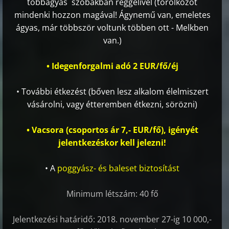
többágyas szobákban reggelivel (törölközőt
mindenki hozzon magával! Ágynemű van, emeletes
ágyas, már többször voltunk többen ott - Melkben
van.)
• Idegenforgalmi adó 2 EUR/fő/éj
• További étkezést (bőven lesz alkalom élelmiszert
vásárolni, vagy étteremben étkezni, sörözni)
• Vacsora (csoportos ár 7,- EUR/fő), igényét
jelentkezéskor kell jelezni!
• A
poggyász- és baleset biztosítást
Minimum létszám: 40 fő
Jelentkezési határidő: 2018. november 27-ig 10 000,-