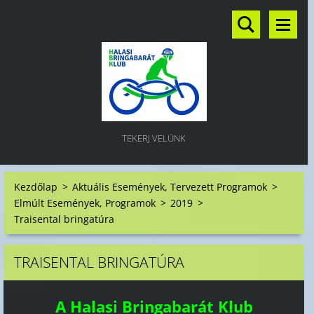
TEKERJ VELÜNK
Kezdőlap
>
Aktuális Események, Tervezett Programok
>
Elmúlt Események, Programok
>
2019
>
Traisental bringatúra
TRAISENTAL BRINGATÚRA
A Halasi Bringabarát Klub