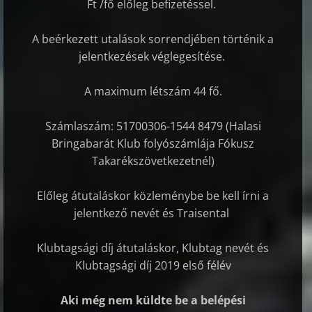
Ft /fő előleg befizetéssel.
A beérkezett utalások sorrendjében történik a
jelentkezések véglegesítése.
A maximum létszám 44 fő.
Számlaszám: 51700306-1544 8479 (Halasi
Bringabarát Klub folyószámlája Fókusz
Takarékszövetkezetnél)
Előleg átutaláskor közleménybe be kell írni a
jelentkező nevét és Traisental
Klubtagsági díj átutaláskor, Klubtag nevét és
Klubtagsági díj 2019 első félév
Aki még nem küldte be a belépési