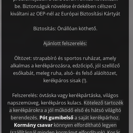
be.
Biztonságuk növelése érdekében célszerű
kiváltani az OEP-nél az Európai Biztosítási Kártyát
Biztosítás: Önállóan köthető.
Ajánlott felszerelés:
Öltözet: strapabíró és sportos ruházat, amely
alkalmas a kerékpározásra, edzőcipő, jól szellőző
esőkabát, meleg ruha, alsó- és felső aláöltözet,
kerékpáros sisak (!).
Felszerelés: övtáska vagy kerékpártáska, világos
napszemüveg, kerékpáros kulacs.
Kötelező tartozék
a kerékpárokra a jól működő első és hátsó világító
berendezés.
Pót gumibelső
a saját kerékpárhoz.
Kormány csavar
könnyen elfordítható legyen
(szállításnál minden kormányt elfordítunk).
Kosár