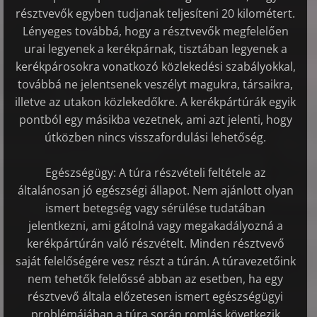
résztvevők egyben tudjanak teljesíteni 20 kilométert.
Lényeges továbbá, hogy a résztvevők megfelelően
urai legyenek a kerékpárnak, tisztában legyenek a
kerékpárosokra vonatkozó közlekedési szabályokkal,
továbbá ne jelentsenek veszélyt magukra, társaikra,
illetve az utakon közlekedőkre.
A kerékpártúrák egyik
pontból egy másikba vezetnek, ami azt jelenti, hogy
útközben nincs visszafordulási lehetőség.
Egészségügy: A túra részvételi feltétele az
általánosan jó egészségi állapot. Nem ajánlott olyan
ismert betegség vagy sérülése tudatában
jelentkezni, ami gátolná vagy megakadályozná a
kerékpártúrán való részvételt. Minden résztvevő
saját felelőségére vesz részt a túrán. A túravezetőink
nem tehetők felelőssé abban az esetben, ha egy
résztvevő általa előzetesen ismert egészségügyi
problémájában a túra során romlás következik