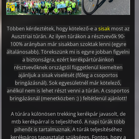
Többen kérdeztétek, hogy kötelező-e a
sisak
most az
Ausztriai túrán. Az ilyen túrákon a résztvevők 90-
100% arányban már sisakban szoktak lenni (egyre
általánosabb). Törekszünk mi is egyre jobban figyelni
a biztonságra, ezért kerékpártúráinkon
résztvevőknek országtól függetlenül kiemelten
ajánljuk a sisak viselését (főleg a csoportos
bringázásnál). Sok egyesületnél már kötelező,
anélkül nem is lehet részt venni a túrán. A csoportos
bringázásnál (menetközben :) ) feltétlenül ajánlott!
A túrára különösen trekking kerékpár javasolt, de
mtb kerékpárral is teljesíthető.
A napi túrák több
pihenőt is tartalmaznak.
A túrák teljesítéséhez
kerékpáros tapasztalat szükséges. Fontos, hogy a