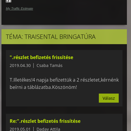
My Traffic Estimate
TÉMA: TRAISENTAL BRINGATÚRA
".részlet befizetés frissítése
2019.04.30
Csaba Tamás
T.Illetékes!4 napja befizettük a 2 részletet,kérnénk
beírni a táblázatba.Köszönöm!
Válasz
Re:".részlet befizetés frissítése
2019.05.01
Daday Attila